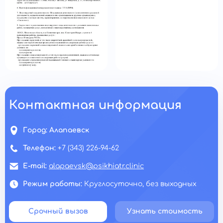
Контактная информация
Город:
Алапаевск
Телефон:
+7 (343) 226-94-62
E-mail:
alapaevsk@psikhiatr.clinic
Режим работы:
Круглосуточно, без выходных
Срочный вызов
Узнать стоимость