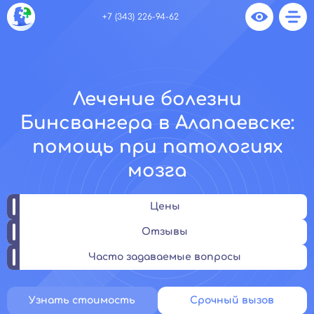
+7 (343) 226-94-62
Лечение болезни
Бинсвангера в Алапаевске:
помощь при патологиях
мозга
Цены
Отзывы
Часто задаваемые вопросы
Узнать стоимость
Срочный вызов