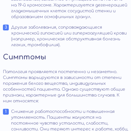
на 19-й хромосоме. Характеризуется дегенерацией
гладкомышечных клеток сосудистой стенки и
образованием осмофильных гранул.
Другие заболевания, сопровождающиеся
хронической гипоксией или гиперкоагуляцией крови
(например, хроническая обструктивная болезнь
легких, тромбофилия).
Симптомы
Патология проявляется постепенно и незаметно.
Симптомы варьируются в зависимости от степени
поражения белого вещества, индивидуальных
особенностей пациента. Однако существуют общие
признаки, характерные для большинства случаев. К
ним относятся:
Снижение работоспособности и повышенная
утомляемость. Пациенты жалуются на
постоянное чувство усталости, слабости,
сонливости. Они теряют интерес к работе, хобби,