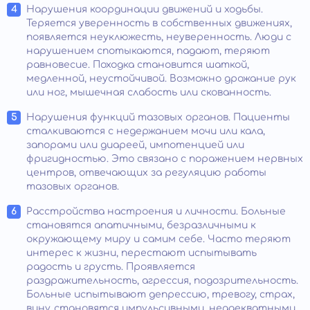
Нарушения координации движений и ходьбы.
Теряется уверенность в собственных движениях,
появляется неуклюжесть, неуверенность. Люди с
нарушением спотыкаются, падают, теряют
равновесие. Походка становится шаткой,
медленной, неустойчивой. Возможно дрожание рук
или ног, мышечная слабость или скованность.
Нарушения функций тазовых органов. Пациенты
сталкиваются с недержанием мочи или кала,
запорами или диареей, импотенцией или
фригидностью. Это связано с поражением нервных
центров, отвечающих за регуляцию работы
тазовых органов.
Расстройства настроения и личности. Больные
становятся апатичными, безразличными к
окружающему миру и самим себе. Часто теряют
интерес к жизни, перестают испытывать
радость и грусть. Проявляется
раздражительность, агрессия, подозрительность.
Больные испытывают депрессию, тревогу, страх,
вину, становятся импульсивными, неадекватными,