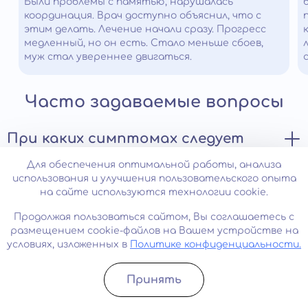
Были проблемы с памятью, нарушалась
координация. Врач доступно объяснил, что с
этим делать. Лечение начали сразу. Прогресс
медленный, но он есть. Стало меньше сбоев,
муж стал увереннее двигаться.
Часто задаваемые вопросы
При каких симптомах следует
незамедлительно обратиться к
Для обеспечения оптимальной работы, анализа
врачу?
использования и улучшения пользовательского опыта
на сайте используются технологии cookie.
Болезнь Бинсвангера – серьезное заболевание,
Можно ли полностью избавиться
Продолжая пользоваться сайтом, Вы соглашаетесь с
требующее немедленного обращения к неврологу при
от болезни?
размещением cookie-файлов на Вашем устройстве на
появлении первых симптомов. Среди них можно
условиях, изложенных в
Политике конфиденциальности.
выделить:
Синдром Бинсвангера является необратимым
снижение работоспособности и постоянное
Анонимная и бесплатная
Принять
прогрессирующим заболеванием, которое приводит к
чувство усталости;
Записатьcя
Позвонить
постепенному уничтожению белого вещества
консультация специалиста