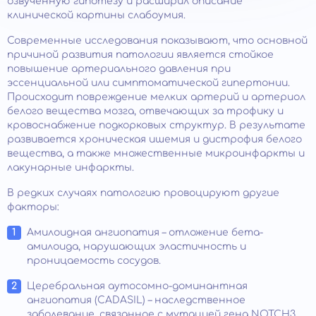
озвученную гипотезу и расширил описание
клинической картины слабоумия.
Современные исследования показывают, что основной
причиной развития патологии является стойкое
повышение артериального давления при
эссенциальной или симптоматической гипертонии.
Происходит повреждение мелких артерий и артериол
белого вещества мозга, отвечающих за трофику и
кровоснабжение подкорковых структур. В результате
развивается хроническая ишемия и дистрофия белого
вещества, а также множественные микроинфаркты и
лакунарные инфаркты.
В редких случаях патологию провоцируют другие
факторы:
Амилоидная ангиопатия – отложение бета-
амилоида, нарушающих эластичность и
проницаемость сосудов.
Церебральная аутосомно-доминантная
ангиопатия (САDАSIL) – наследственное
заболевание, связанное с мутацией гена NOTCH3