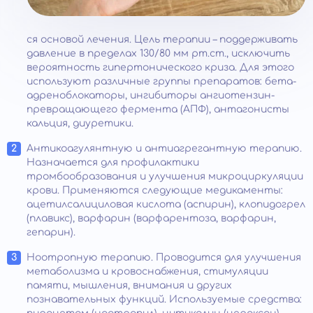
ся основой лечения. Цель терапии – поддерживать
давление в пределах 130/80 мм рт.ст., исключить
вероятность гипертонического криза. Для этого
используют различные группы препаратов: бета-
адреноблокаторы, ингибиторы ангиотензин-
превращающего фермента (АПФ), антагонисты
кальция, диуретики.
Антикоагулянтную и антиагрегантную терапию.
Назначается для профилактики
тромбообразования и улучшения микроциркуляции
крови. Применяются следующие медикаменты:
ацетилсалициловая кислота (аспирин), клопидогрел
(плавикс), варфарин (варфарентоза, варфарин,
гепарин).
Ноотропную терапию. Проводится для улучшения
метаболизма и кровоснабжения, стимуляции
памяти, мышления, внимания и других
познавательных функций. Используемые средства: