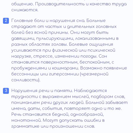
общению. Производительность и качество труда
снижаются.
Головные боли и нарушения сна. Больные
страдают от частых и длительных головных
болей без ясной причины. Они могут быть
давящими, пульсирующими, локализованными в
разных областях головы. Болевые ощущения
усиливаются при физической или психической
нагрузке, стрессе, изменении погоды. Сон
становится поверхностным, беспокойным, с
пробуждениями и кошмарами. Возможно появление
бессонницы или гиперсомнии (чрезмерной
сонливости).
Нарушения речи и памяти. Наблюдаются
трудности с выражением мыслей, подбором слов,
пониманием речи других людей. Больной забывает
имена, даты, события, повторяет одно и то же.
Речь становится бедной, однообразной,
монотонной. Могут допускать ошибки в
грамматике или произношении слов.