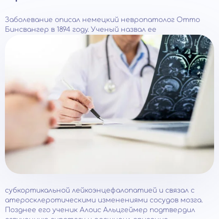
Заболевание описал немецкий невропатолог Отто
Бинсвангер в 1894 году. Ученый назвал ее
субкортикальной лейкоэнцефалопатией и связал с
атеросклеротическими изменениями сосудов мозга.
Позднее его ученик Алоис Альцгеймер подтвердил