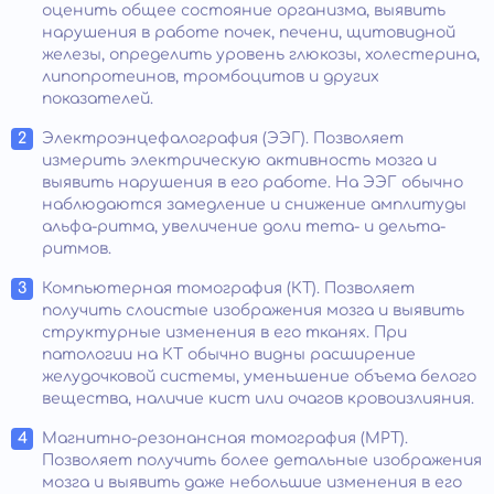
оценить общее состояние организма, выявить
нарушения в работе почек, печени, щитовидной
железы, определить уровень глюкозы, холестерина,
липопротеинов, тромбоцитов и других
показателей.
Электроэнцефалография (ЭЭГ). Позволяет
измерить электрическую активность мозга и
выявить нарушения в его работе. На ЭЭГ обычно
наблюдаются замедление и снижение амплитуды
альфа-ритма, увеличение доли тета- и дельта-
ритмов.
Компьютерная томография (КТ). Позволяет
получить слоистые изображения мозга и выявить
структурные изменения в его тканях. При
патологии на КТ обычно видны расширение
желудочковой системы, уменьшение объема белого
вещества, наличие кист или очагов кровоизлияния.
Магнитно-резонансная томография (МРТ).
Позволяет получить более детальные изображения
мозга и выявить даже небольшие изменения в его