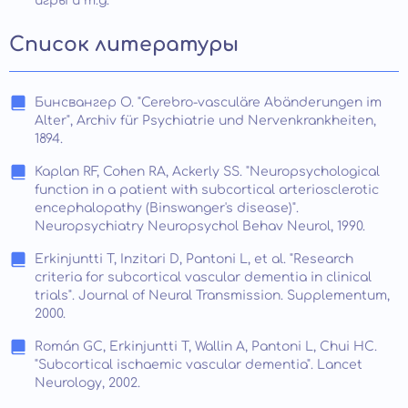
игры и т.д.
Список литературы
Бинсвангер О. "Cerebro-vasculäre Abänderungen im
Alter", Archiv für Psychiatrie und Nervenkrankheiten,
1894.
Kaplan RF, Cohen RA, Ackerly SS. "Neuropsychological
function in a patient with subcortical arteriosclerotic
encephalopathy (Binswanger's disease)".
Neuropsychiatry Neuropsychol Behav Neurol, 1990.
Erkinjuntti T, Inzitari D, Pantoni L, et al. "Research
criteria for subcortical vascular dementia in clinical
trials". Journal of Neural Transmission. Supplementum,
2000.
Román GC, Erkinjuntti T, Wallin A, Pantoni L, Chui HC.
"Subcortical ischaemic vascular dementia". Lancet
Neurology, 2002.