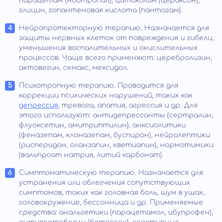
пирацетам (ноотропил), цитиколин (цераксон),
глицин, гопантеновая кислота (пантогам).
Нейропротекторную терапию. Назначается для
защиты нервных клеток от повреждения и гибели,
уменьшения воспалительных и окислительных
процессов. Чаще всего применяют: церебролизин,
актовегин, семакс, мексидол.
Психотропную терапию. Проводится для
коррекции психических нарушений, таких как
депрессия
, тревога, апатия, агрессия и др. Для
этого используют: антидепрессанты (сертралин,
флуоксетин, амитриптилин), анксиолитики
(феназепам, клоназепам, буспирон), нейролептики
(рисперидон, оланзапин, кветиапин), нормотимики
(вальпроат натрия, литий карбонат).
Симптоматическую терапию. Назначается для
устранения или облегчения сопутствующих
симптомов, таких как головная боль, шум в ушах,
головокружение, бессонница и др. Применяемые
средства: анальгетики (парацетамол, ибупрофен),