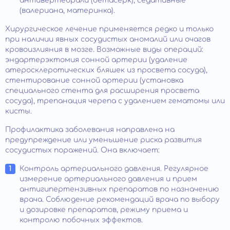
антивертебрали (бетасерк), седативные
(валериана, материнка).
Хирургическое лечение применяется редко и только
при наличии явных сосудистых аномалий или очагов
кровоизлияния в мозге. Возможные виды операций:
эндартерэктомия сонной артерии (удаление
атеросклеротических бляшек из просвета сосуда),
стентирование сонной артерии (установка
специального стента для расширения просвета
сосуда), трепанация черепа с удалением гематомы или
кисты.
Профилактика заболевания направлена на
предупреждение или уменьшение риска развития
сосудистых поражений. Она включает:
Контроль артериального давления. Регулярное
измерение артериального давления и прием
антигипертензивных препаратов по назначению
врача. Соблюдение рекомендаций врача по выбору
и дозировке препаратов, режиму приема и
контролю побочных эффектов.