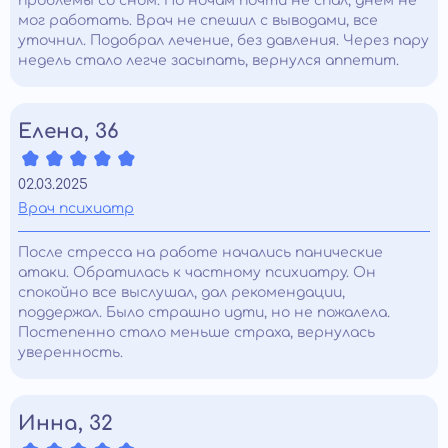
проблемы со сном. По ночам почти не спал, днем не
мог работать. Врач не спешил с выводами, все
уточнил. Подобрал лечение, без давления. Через пару
недель стало легче засыпать, вернулся аппетит.
Елена, 36
02.03.2025
Врач психиатр
После стресса на работе начались панические
атаки. Обратилась к частному психиатру. Он
спокойно все выслушал, дал рекомендации,
поддержал. Было страшно идти, но не пожалела.
Постепенно стало меньше страха, вернулась
уверенность.
Инна, 32