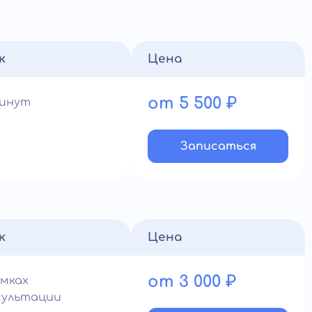
к
Цена
от 5 500 ₽
минут
Записатьcя
к
Цена
от 3 000 ₽
амках
сультации