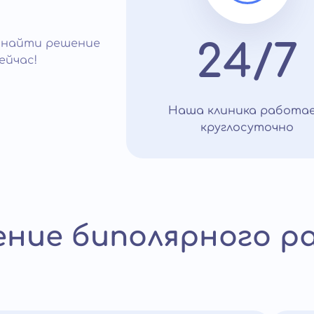
 найти решение
24/7
ейчас!
Наша клиника работа
круглосуточно
ение биполярного 