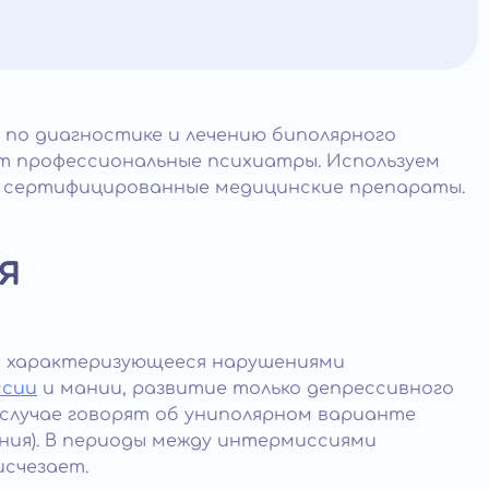
 по диагностике и лечению биполярного
т профессиональные психиатры. Используем
 сертифицированные медицинские препараты.
я
и, характеризующееся нарушениями
ссии
и мании, развитие только депрессивного
случае говорят об униполярном варианте
ния). В периоды между интермиссиями
счезает.