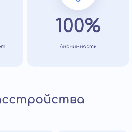
100%
ет
Анонимность
расстройства