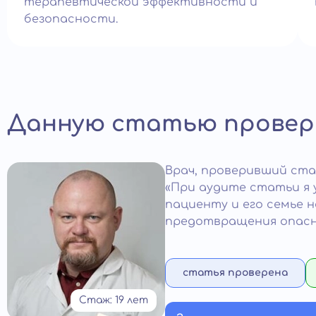
терапевтической эффективности и
безопасности.
Данную статью провери
Врач
, проверивший ст
«При аудите статьи я 
пациенту и его семье 
предотвращения опасны
статья проверена
Стаж: 19 лет