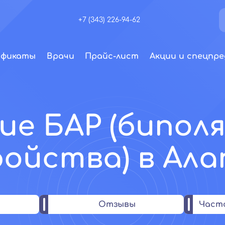
+7 (343) 226-94-62
ификаты
Врачи
Прайс-лист
Акции и спецпре
ие БАР (бипол
ойства) в Ала
Отзывы
Част