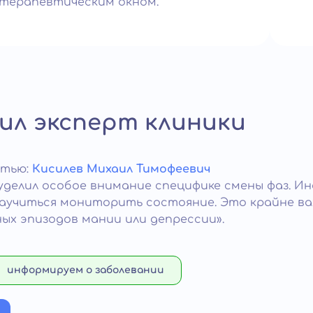
терапевтическим окном.
л эксперт клиники
атью:
Кисилев Михаил Тимофеевич
уделил особое внимание специфике смены фаз. И
научиться мониторить состояние. Это крайне в
х эпизодов мании или депрессии».
информируем о заболевании