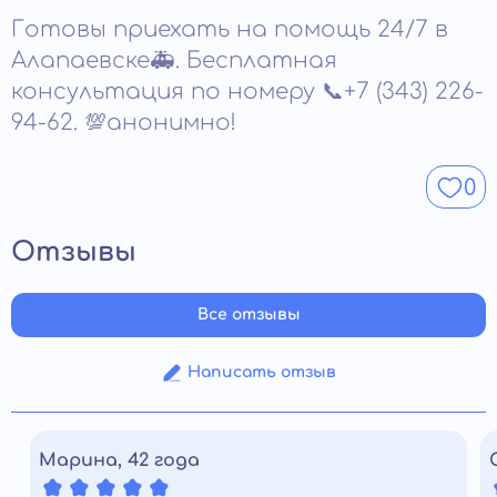
рассчитывается индивидуально после первичной
Готовы приехать на помощь 24/7 в
консультации и оценки состояния подростка.
Конкретные параметры обсуждаются с семьей перед
Алапаевске🚑. Бесплатная
началом лечения. Получить точную информацию
консультация по номеру 📞+7 (343) 226-
можно при личном обращении в клинику.
94-62. 💯анонимно!
0
Отзывы
Все отзывы
Написать отзыв
Марина, 42 года