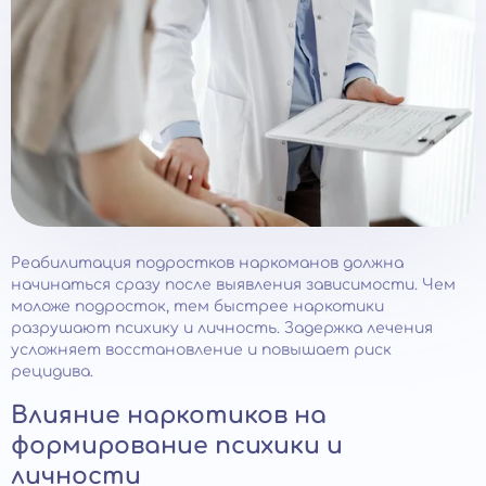
Реабилитация подростков наркоманов должна
начинаться сразу после выявления зависимости. Чем
моложе подросток, тем быстрее наркотики
разрушают психику и личность. Задержка лечения
усложняет восстановление и повышает риск
рецидива.
Влияние наркотиков на
формирование психики и
личности