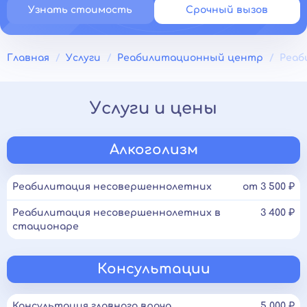
Узнать стоимость
Срочный вызов
Главная
Услуги
Реабилитационный центр
Реаб
Услуги и цены
Алкоголизм
Реабилитация несовершеннолетних
от 3 500 ₽
Реабилитация несовершеннолетних в
3 400 ₽
стационаре
Консультации
Консультация главного врача
5 000 ₽