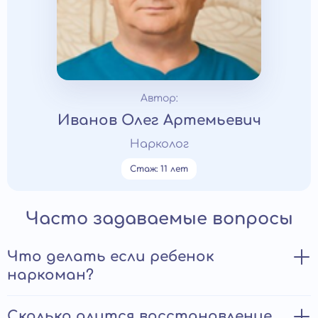
Автор:
Иванов Олег Артемьевич
Нарколог
Стаж: 11 лет
Часто задаваемые вопросы
Что делать если ребенок
наркоман?
Первый шаг — сохранить спокойствие и отказаться
Сколько длится восстановление