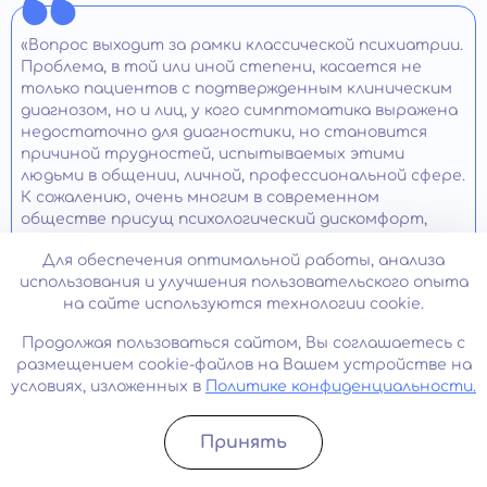
«Вопрос выходит за рамки классической психиатрии.
Проблема, в той или иной степени, касается не
только пациентов с подтвержденным клиническим
диагнозом, но и лиц, у кого симптоматика выражена
недостаточно для диагностики, но становится
причиной трудностей, испытываемых этими
людьми в общении, личной, профессиональной сфере.
К сожалению, очень многим в современном
обществе присущ психологический дискомфорт,
неуверенность в себе, тревожность, постоянная
Для обеспечения оптимальной работы, анализа
неудовлетворенность собой, качеством своей
использования и улучшения пользовательского опыта
жизни.
на сайте используются технологии cookie.
Для понимания причин формирования и развития
Продолжая пользоваться сайтом, Вы соглашаетесь с
важен анализ факторов психосоциального
размещением cookie-файлов на Вашем устройстве на
характера, влияющих на человека с первых дней
условиях, изложенных в
Политике конфиденциальности.
жизни. Важен даже младенческий период – если в это
время у ребенка не удовлетворяются
психобиологические потребности, это становится
Принять
препятствием к развитию нормальной
Записатьcя
Позвонить
идентичности личности.