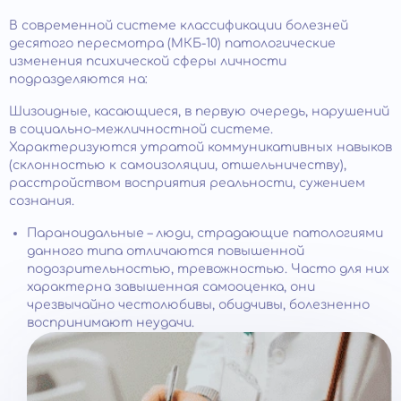
В современной системе классификации болезней
десятого пересмотра (МКБ-10) патологические
изменения психической сферы личности
подразделяются на:
Шизоидные, касающиеся, в первую очередь, нарушений
в социально-межличностной системе.
Характеризуются утратой коммуникативных навыков
(склонностью к самоизоляции, отшельничеству),
расстройством восприятия реальности, сужением
сознания.
Параноидальные – люди, страдающие патологиями
данного типа отличаются повышенной
подозрительностью, тревожностью. Часто для них
характерна завышенная самооценка, они
чрезвычайно честолюбивы, обидчивы, болезненно
воспринимают неудачи.