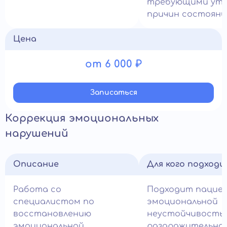
требующими уто
причин состояни
Цена
от 6 000 ₽
Записатьcя
Коррекция эмоциональных
нарушений
Описание
Для кого подход
Работа со
Подходит пацие
специалистом по
эмоциональной
восстановлению
неустойчивость
эмоциональной
раздражительно