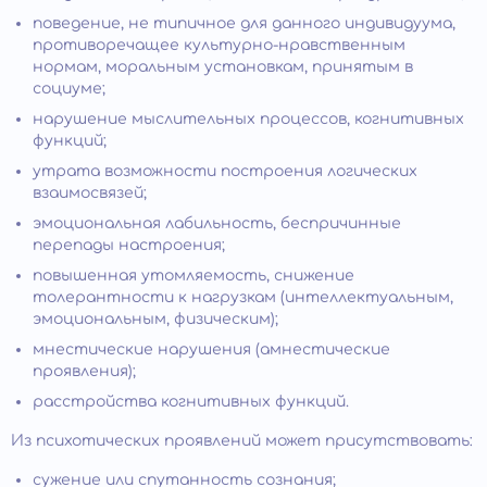
поведение, не типичное для данного индивидуума,
противоречащее культурно-нравственным
нормам, моральным установкам, принятым в
социуме;
нарушение мыслительных процессов, когнитивных
функций;
утрата возможности построения логических
взаимосвязей;
эмоциональная лабильность, беспричинные
перепады настроения;
повышенная утомляемость, снижение
толерантности к нагрузкам (интеллектуальным,
эмоциональным, физическим);
мнестические нарушения (амнестические
проявления);
расстройства когнитивных функций.
Из психотических проявлений может присутствовать:
сужение или спутанность сознания;