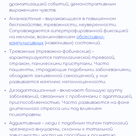
драматизацией событий, демонстративным
выражением чувств.
Ананкастные – выражающиеся в повышенном
беспокойстве, тревожности, неуверенности.
Сопровождаются гипертрофированной фиксацией
на мелочах, возникновением
обсессивно-
компульсивных
(навязчивых) состояний.
Тревожные (тревожно-фобические) –
характеризуются патологической тревогой,
страхом, паническими приступами. Часто
пациенты, страдающие подобными заболеваниями,
обладают заниженной самооценкой, у них
развивается комплекс неполноценности.
Дезадаптационные – включают большую группу
заболеваний, связанных с проблемами с адаптацией,
приспособляемостью. Часто развиваются на фоне
длительного стресса или под влиянием
психотравмы.
Аддиктивные – люди с подобным типом патологий
чрезмерно внушаемы, склонны к тотальной
зависимости, часто не способны к принятию