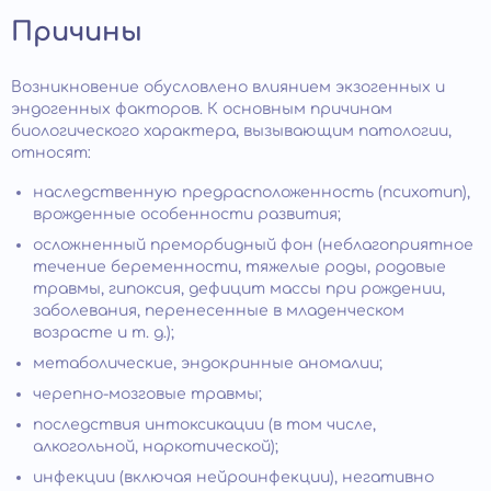
Причины
Возникновение обусловлено влиянием экзогенных и
эндогенных факторов. К основным причинам
биологического характера, вызывающим патологии,
относят:
наследственную предрасположенность (психотип),
врожденные особенности развития;
осложненный преморбидный фон (неблагоприятное
течение беременности, тяжелые роды, родовые
травмы, гипоксия, дефицит массы при рождении,
заболевания, перенесенные в младенческом
возрасте и т. д.);
метаболические, эндокринные аномалии;
черепно-мозговые травмы;
последствия интоксикации (в том числе,
алкогольной, наркотической);
инфекции (включая нейроинфекции), негативно