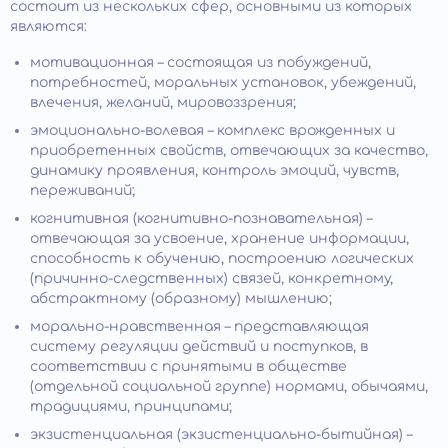
состоит из нескольких сфер, основными из которых
являются:
мотивационная – состоящая из побуждений,
потребностей, моральных установок, убеждений,
влечения, желаний, мировоззрения;
эмоционально-волевая – комплекс врожденных и
приобретенных свойств, отвечающих за качество,
динамику проявления, контроль эмоций, чувств,
переживаний;
когнитивная (когнитивно-познавательная) –
отвечающая за усвоение, хранение информации,
способность к обучению, построению логических
(причинно-следственных) связей, конкретному,
абстрактному (образному) мышлению;
морально-нравственная – представляющая
систему регуляции действий и поступков, в
соответствии с принятыми в обществе
(отдельной социальной группе) нормами, обычаями,
традициями, принципами;
экзистенциальная (экзистенциально-бытийная) –