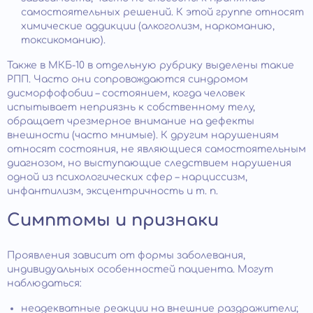
самостоятельных решений. К этой группе относят
химические аддикции (алкоголизм, наркоманию,
токсикоманию).
Также в МКБ-10 в отдельную рубрику выделены такие
РПП. Часто они сопровождаются синдромом
дисморфофобии – состоянием, когда человек
испытывает неприязнь к собственному телу,
обращает чрезмерное внимание на дефекты
внешности (часто мнимые). К другим нарушениям
относят состояния, не являющиеся самостоятельным
диагнозом, но выступающие следствием нарушения
одной из психологических сфер – нарциссизм,
инфантилизм, эксцентричность и т. п.
Симптомы и признаки
Проявления зависит от формы заболевания,
индивидуальных особенностей пациента. Могут
наблюдаться:
неадекватные реакции на внешние раздражители;