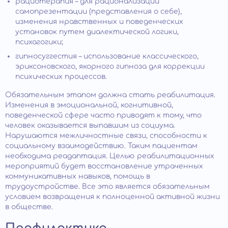
рациотерапия – для рационализации
самопрезентации (представления о себе),
изменения нравственных и поведенческих
установок путем диалектической логики,
психагогики;
гипносуггестия – использование классического,
эриксоновского, якорного гипноза для коррекции
психических процессов.
Обязательным этапом должна стать реабилитация.
Изменения в эмоциональной, когнитивной,
поведенческой сфере часто приводят к тому, что
человек оказывается выпавшим из социума.
Нарушаются межличностные связи, способности к
социальному взаимодействию. Таким пациентам
необходима реадаптация. Целью реабилитационных
мероприятий будет восстановление утраченных
коммуникативных навыков, помощь в
трудоустройстве. Все это является обязательным
условием возвращения к полноценной активной жизни
в обществе.