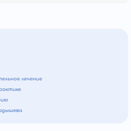
тельное лечение
практике
нию
ладышева