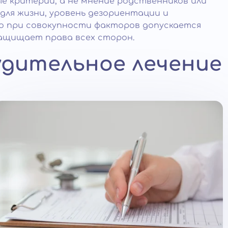
е критерии, а не мнение родственников или
для жизни, уровень дезориентации и
ко при совокупности факторов допускается
защищает права всех сторон.
удительное лечение