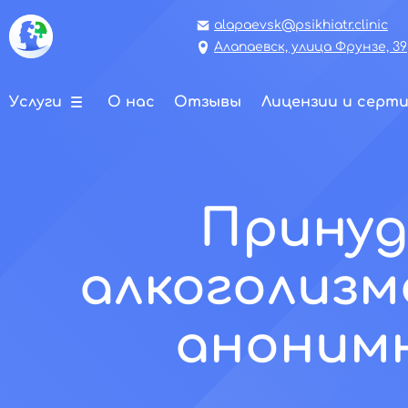
alapaevsk@psikhiatr.clinic
Алапаевск, улица Фрунзе, 39
Услуги
О нас
Отзывы
Лицензии и серт
Принуд
алкоголизм
аноним