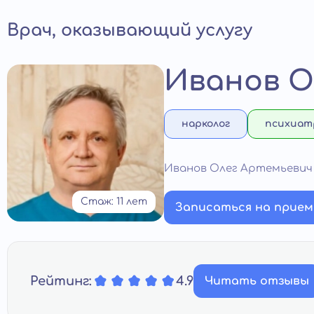
Врач, оказывающий услугу
Иванов О
нарколог
психиат
Иванов Олег Артемьевич
Стаж: 11 лет
Записаться на прием
Рейтинг:
4.9
Читать отзывы