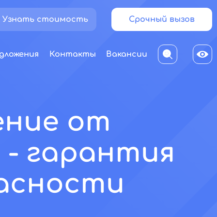
Узнать стоимость
Срочный вызов
дложения
Контакты
Вакансии
ение от
 - гарантия
асности