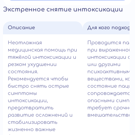
Экстренное снятие интоксикации
Описание
Для кого подход
Неотложная
Проводится пац
медицинская помощь при
при выраженной
тяжёлой интоксикации и
интоксикации ал
резком ухудшении
или другими
состояния.
психоактивными
Рекомендуется чтобы
веществами, ког
быстро снять острые
состояние паци
симптомы
сопровождается
интоксикации,
опасными симпт
предотвратить
требует срочног
развитие осложнений и
вмешательства в
стабилизировать
жизненно важные