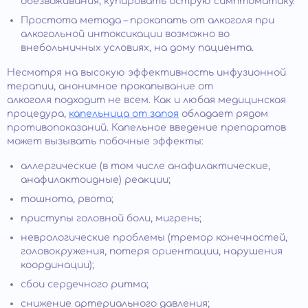
обезвоживания, купировать острую симптоматику.
Простота метода – прокапать от алкоголя при
алкогольной интоксикации возможно во
внебольничных условиях, на дому пациента.
Несмотря на высокую эффективность инфузионной
терапии, анонимное прокапывание от
алкоголя подходит не всем. Как и любая медицинская
процедура,
капельница от запоя
обладает рядом
противопоказаний. Капельное введение препаратов
может вызывать побочные эффекты:
аллергические (в том числе анафилактические,
анафилактоидные) реакции;
тошнота, рвота;
приступы головной боли, мигрень;
неврологические проблемы (тремор конечностей,
головокружения, потеря ориентации, нарушения
координации);
сбои сердечного ритма;
снижение артериального давления;