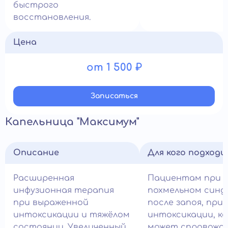
быстрого
восстановления.
Цена
от 1 500 ₽
Записатьcя
Капельница "Максимум"
Описание
Для кого подход
Расширенная
Пациентам при 
инфузионная терапия
похмельном синд
при выраженной
после запоя, при
интоксикации и тяжёлом
интоксикации, к
состоянии. Увеличенный
может спровожд