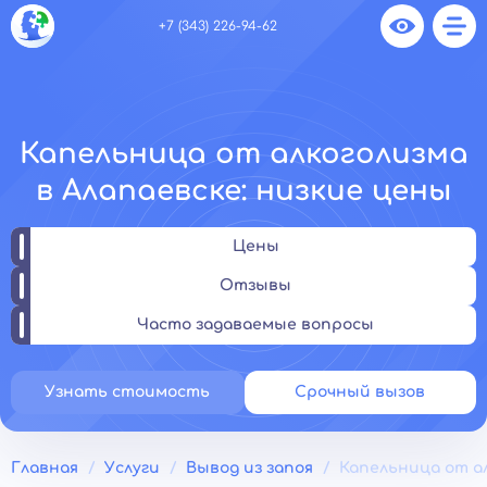
+7 (343) 226-94-62
Капельница от алкоголизма
в Алапаевске: низкие цены
Цены
Отзывы
Часто задаваемые вопросы
Узнать стоимость
Срочный вызов
Главная
Услуги
Вывод из запоя
Капельница от а