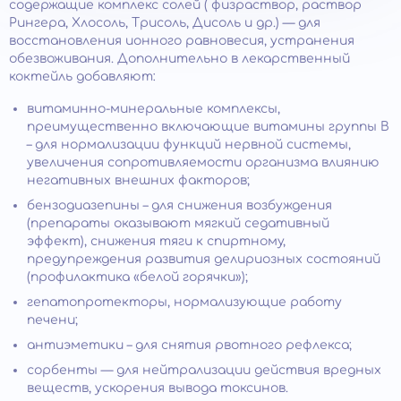
содержащие комплекс солей ( физраствор, раствор
Рингера, Хлосоль, Трисоль, Дисоль и др.) — для
восстановления ионного равновесия, устранения
обезвоживания. Дополнительно в лекарственный
коктейль добавляют:
витаминно-минеральные комплексы,
преимущественно включающие витамины группы В
– для нормализации функций нервной системы,
увеличения сопротивляемости организма влиянию
негативных внешних факторов;
бензодиазепины – для снижения возбуждения
(препараты оказывают мягкий седативный
эффект), снижения тяги к спиртному,
предупреждения развития делириозных состояний
(профилактика «белой горячки»);
гепатопротекторы, нормализующие работу
печени;
антиэметики – для снятия рвотного рефлекса;
сорбенты — для нейтрализации действия вредных
веществ, ускорения вывода токсинов.