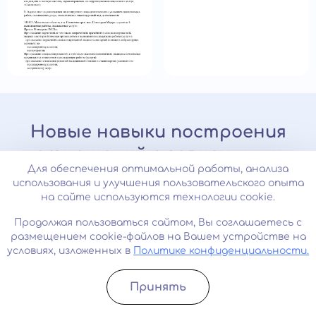
Новые навыки построения
отношений с зависимыми
Для обеспечения оптимальной работы, анализа
использования и улучшения пользовательского опыта
За 10 занятий измените жизнь к
на сайте используются технологии cookie.
лучшему
Продолжая пользоваться сайтом, Вы соглашаетесь с
«Время перемен»
размещением cookie-файлов на Вашем устройстве на
условиях, изложенных в
Политике конфиденциальности.
Данный курс подойдет людям, чьи близкие
Принять
оказались во власти зависимости. Семьям,
Записатьcя
Позвонить
ищущим решение в борьбе с зависимостью.