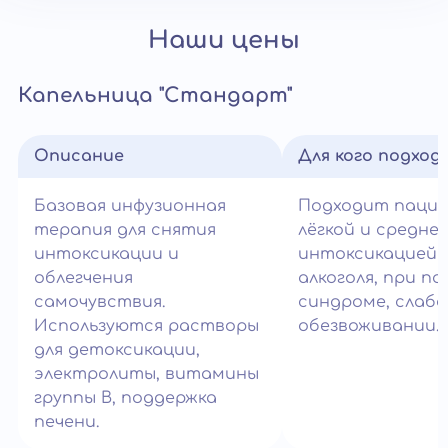
Наши цены
Капельница "Стандарт"
Описание
Для кого подход
Базовая инфузионная
Подходит паци
терапия для снятия
лёгкой и средне
интоксикации и
интоксикацией 
облегчения
алкоголя, при п
самочувствия.
синдроме, слабо
Используются растворы
обезвоживании.
для детоксикации,
электролиты, витамины
группы B, поддержка
печени.