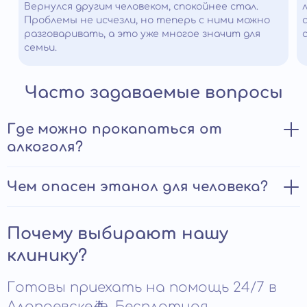
Вернулся другим человеком, спокойнее стал.
Проблемы не исчезли, но теперь с ними можно
разговаривать, а это уже многое значит для
семьи.
Часто задаваемые вопросы
Где можно прокапаться от
алкоголя?
Пройти процедуру детоксикации можно в условиях
Чем опасен этанол для человека?
стационара или на дому. В случаях тяжелого
отравления необходима госпитализация в клинику для
Этанол — основной компонент алкогольных напитков,
предупреждения развития осложнений. При
Почему выбирают нашу
оказывает токсическое воздействие на все органы и
интоксикации легкой и умеренной тяжести, если
системы жизнедеятельности:
состояние пациента не вызывает опасений,
клинику?
отсутствуют противопоказания к инфузионной
вызывает тяжелую интоксикацию;
терапии, возможно оказание помощи в домашних
Готовы приехать на помощь 24/7 в
условиях. Плюсы откапывания от алкоголя на дому:
оказывает мутагенное влияние, является причиной
Алапаевске🚑. Бесплатная
нарушения развития плода при беременности;