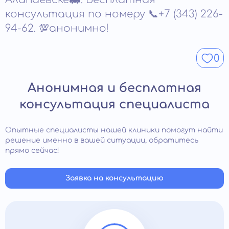
помощь можно вызвать круглосуточно;
консультация по номеру 📞+7 (343) 226-
вызывает отравление клеток;
не нужно тратить время на доставку больного в
94-62. 💯анонимно!
быстро вызывает привыкание, становится
клинику;
причиной развития зависимости.
сохраняется анонимность.
0
Анонимная и бесплатная
консультация специалиста
Опытные специалисты нашей клиники помогут найти
решение именно в вашей ситуации, обратитесь
прямо сейчас!
Заявка на консультацию