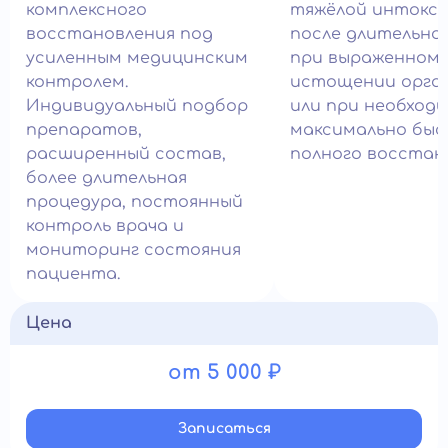
комплексного
тяжёлой интокси
восстановления под
после длительног
усиленным медицинским
при выраженном
контролем.
истощении орга
Индивидуальный подбор
или при необход
препаратов,
максимально быс
расширенный состав,
полного восстан
более длительная
процедура, постоянный
контроль врача и
мониторинг состояния
пациента.
Цена
от 5 000 ₽
Записатьcя