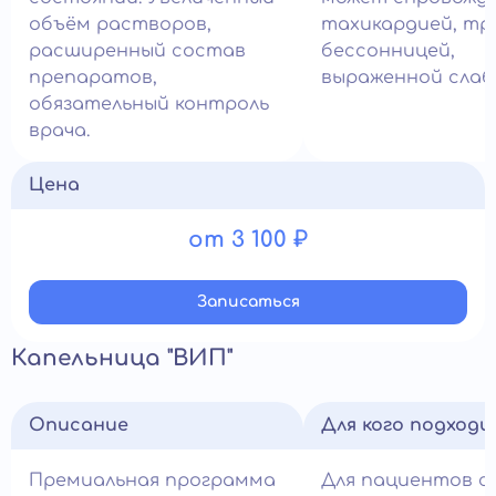
объём растворов,
тахикардией, тр
расширенный состав
бессонницей,
препаратов,
выраженной слаб
обязательный контроль
врача.
Цена
от 3 100 ₽
Записатьcя
Капельница "ВИП"
Описание
Для кого подход
Премиальная программа
Для пациентов с