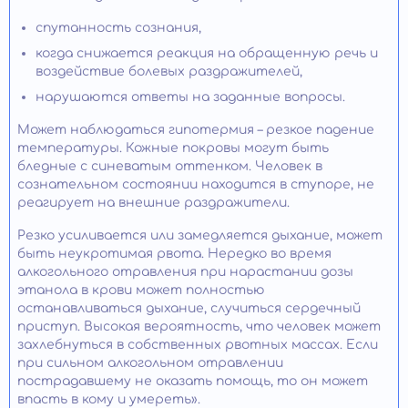
спутанность сознания,
когда снижается реакция на обращенную речь и
воздействие болевых раздражителей,
нарушаются ответы на заданные вопросы.
Может наблюдаться гипотермия – резкое падение
температуры. Кожные покровы могут быть
бледные с синеватым оттенком. Человек в
сознательном состоянии находится в ступоре, не
реагирует на внешние раздражители.
Резко усиливается или замедляется дыхание, может
быть неукротимая рвота. Нередко во время
алкогольного отравления при нарастании дозы
этанола в крови может полностью
останавливаться дыхание, случиться сердечный
приступ. Высокая вероятность, что человек может
захлебнуться в собственных рвотных массах. Если
при сильном алкогольном отравлении
пострадавшему не оказать помощь, то он может
впасть в кому и умереть».