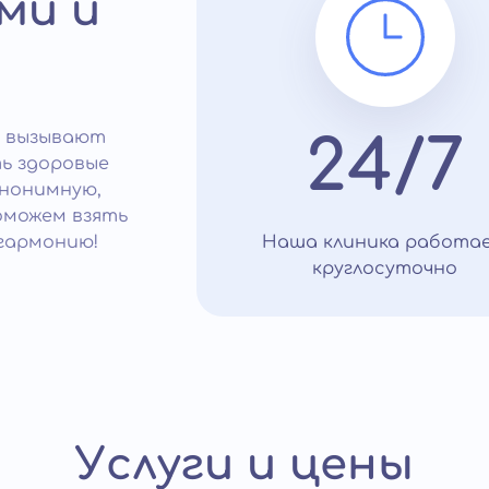
ми и
о вызывают
24/7
ь здоровые
анонимную,
оможем взять
гармонию!
Наша клиника работа
круглосуточно
Услуги и цены