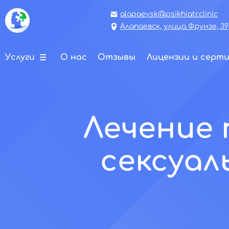
alapaevsk@psikhiatr.clinic
Алапаевск, улица Фрунзе, 39
Услуги
О нас
Отзывы
Лицензии и серт
Лечение 
сексуал