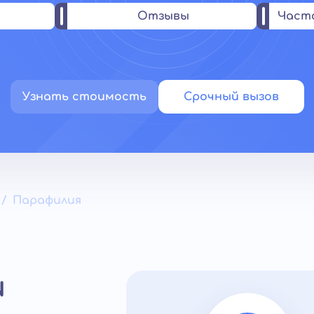
Отзывы
Част
Узнать стоимость
Срочный вызов
Парафилия
и