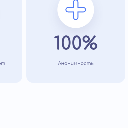
100%
ет
Анонимность