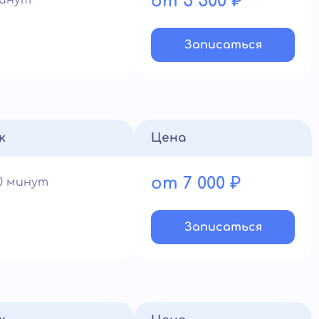
от 5 500 ₽
минут
Записатьcя
к
Цена
от 7 000 ₽
90 минут
Записатьcя