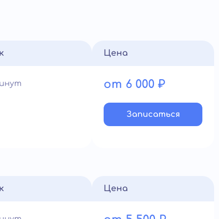
к
Цена
от 6 000 ₽
минут
Записатьcя
к
Цена