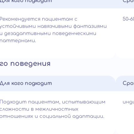
Для кого подходит
Сро
Рекомендуется пациентам с
50–
устойчивыми навязчивыми фантазиями
и дезадаптивными поведенческими
паттернами.
го поведения
Для кого подходит
Сро
Подходит пациентам, испытывающим
инд
сложности в межличностных
отношениях и социальной адаптации.