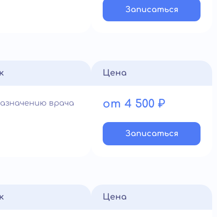
Записатьcя
к
Цена
от 4 500 ₽
назначению врача
Записатьcя
к
Цена