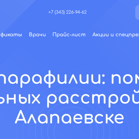
+7 (343) 226-94-62
ификаты
Врачи
Прайс-лист
Акции и спецпре
парафилии: п
ьных расстро
Алапаевске