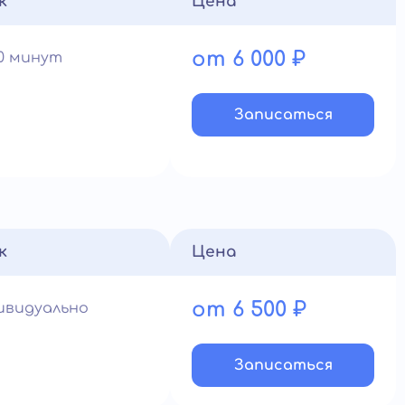
к
Цена
от 6 000 ₽
60 минут
Записатьcя
к
Цена
от 6 500 ₽
ивидуально
Записатьcя