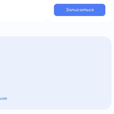
Записатьcя
ике