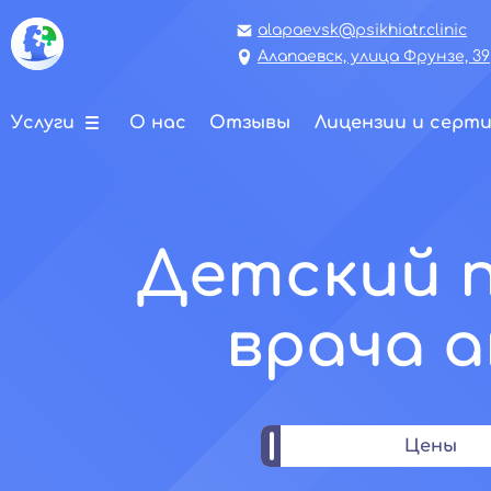
alapaevsk@psikhiatr.clinic
Алапаевск, улица Фрунзе, 39
Услуги
О нас
Отзывы
Лицензии и серт
Детский п
врача а
Цены