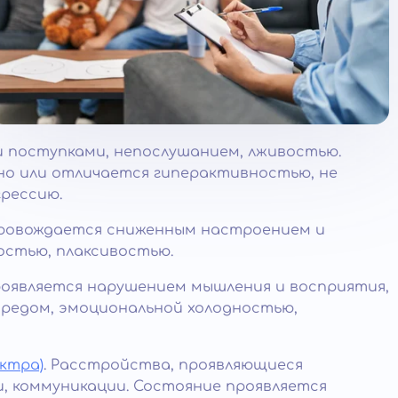
и поступками, непослушанием, лживостью.
о или отличается гиперактивностью, не
рессию.
провождается сниженным настроением и
остью, плаксивостью.
роявляется нарушением мышления и восприятия,
бредом, эмоциональной холодностью,
ктра)
. Расстройства, проявляющиеся
, коммуникации. Состояние проявляется