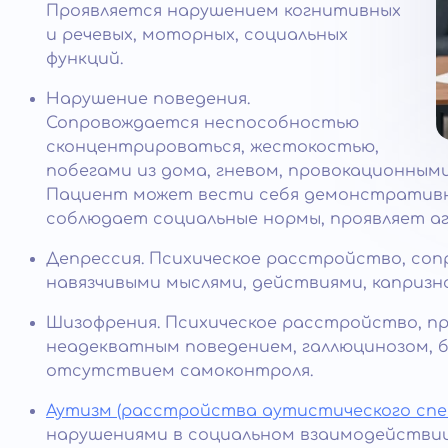
Проявляется нарушением когнитивных
и речевых, моторных, социальных
функций.
Нарушение поведения.
Сопровождается неспособностью
сконцентрироваться, жестокостью,
побегами из дома, гневом, провокационным
Пациент может вести себя демонстративн
соблюдает социальные нормы, проявляет аг
Депрессия. Психическое расстройство, со
навязчивыми мыслями, действиями, капризн
Шизофрения. Психическое расстройство, п
неадекватным поведением, галлюцинозом, 
отсутствием самоконтроля.
Аутизм (расстройства аутистического спе
нарушениями в социальном взаимодействии