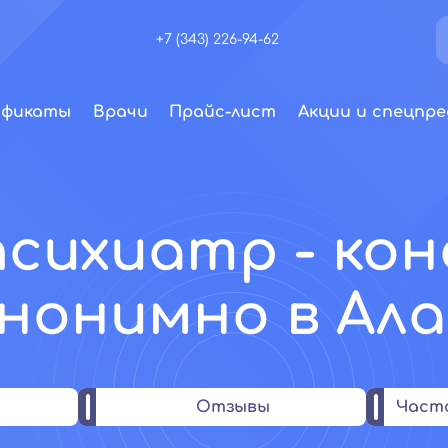
+7 (343) 226-94-62
ификаты
Врачи
Прайс-лист
Акции и спецпре
сихиатр - ко
нонимно в Ал
Отзывы
Част