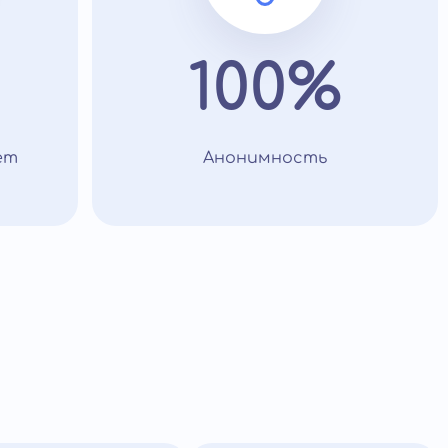
100%
ет
Анонимность