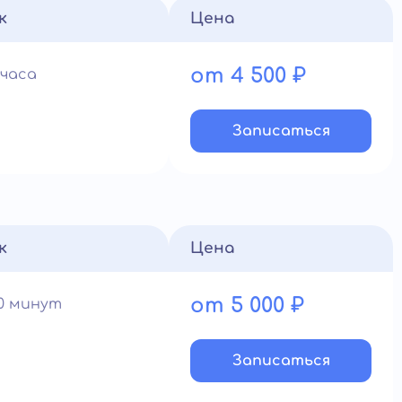
к
Цена
от 4 500 ₽
 часа
Записатьcя
к
Цена
от 5 000 ₽
60 минут
Записатьcя