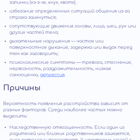
запинки («э-э-э», «ну», «вот»);
избегание определенных ситуаций общения из-за
страха заикнуться;
сопутствующие движения головы, лица, шеи, рук или
других частей тела;
дыхательные нарушения — частое или
поверхностное дыхание, задержка или выдох перед
тем как заговорить;
психологические симптомы — тревога, стеснение,
нервозность, раздражительность, низкая
самооценка,
депрессия
.
Причины
Вероятность появления расстройства зависит от
разных факторов. Среди наиболее частых можно
выделить:
Наследственную отягощенность. Если один из
родителей или близких родственников заикается,
риск патологии возрастает. У некоторых людей с