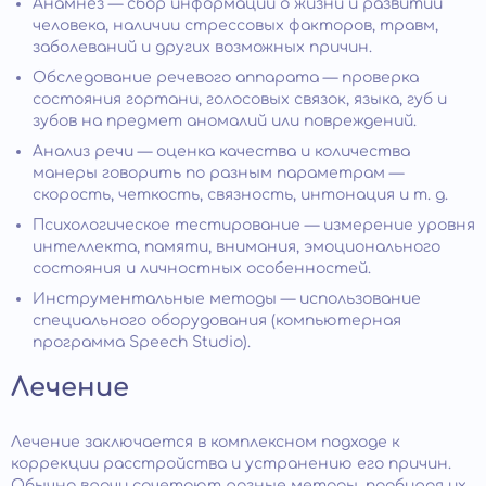
Анамнез — сбор информации о жизни и развитии
человека, наличии стрессовых факторов, травм,
заболеваний и других возможных причин.
Обследование речевого аппарата — проверка
состояния гортани, голосовых связок, языка, губ и
зубов на предмет аномалий или повреждений.
Анализ речи — оценка качества и количества
манеры говорить по разным параметрам —
скорость, четкость, связность, интонация и т. д.
Психологическое тестирование — измерение уровня
интеллекта, памяти, внимания, эмоционального
состояния и личностных особенностей.
Инструментальные методы — использование
специального оборудования (компьютерная
программа Speech Studio).
Лечение
Лечение заключается в комплексном подходе к
коррекции расстройства и устранению его причин.
Обычно врачи сочетают разные методы, подбирая их