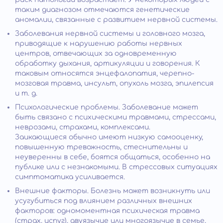
таким диагнозом отмечаются генетические
аномалии, связанные с развитием нервной системы.
Заболевания нервной системы и головного мозга,
приводящие к нарушению работы нервных
центров, отвечающих за одновременную
обработку дыхания, артикуляции и говорения. К
таковым относятся энцефалопатия, черепно-
мозговая травма, инсульт, опухоль мозга, эпилепсия
и т. д.
Психологические проблемы. Заболевание может
быть связано с психическими травмами, стрессами,
неврозами, страхами, комплексами.
Заикающиеся обычно имеют низкую самооценку,
повышенную тревожность, стеснительны и
неуверенны в себе, боятся общаться, особенно на
публике или с незнакомыми. В стрессовых ситуациях
симптоматика усиливается.
Внешние факторы. Болезнь может возникнуть или
усугубиться под влиянием различных внешних
факторов: одномоментная психическая травма
(страх, испуг), двуязычие или многоязычие в семье,