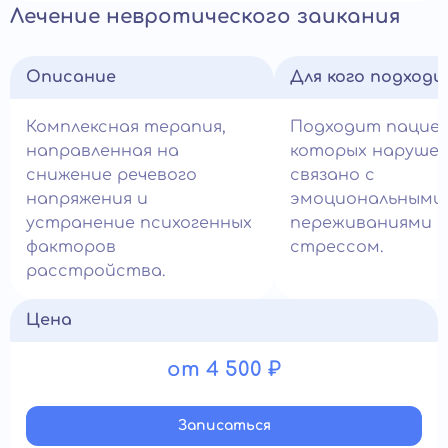
Лечение невротического заикания
Описание
Для кого подход
Комплексная терапия,
Подходит пациен
направленная на
которых нарушен
снижение речевого
связано с
напряжения и
эмоциональными
устранение психогенных
переживаниями и
факторов
стрессом.
расстройства.
Цена
от 4 500 ₽
Записатьcя