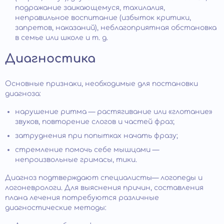
подражание заикающемуся, тахилалия,
неправильное воспитание (избыток критики,
запретов, наказаний), неблагоприятная обстановка
в семье или школе и т. д.
Диагностика
Основные признаки, необходимые для постановки
диагноза:
нарушение ритма — растягивание или «глотание»
звуков, повторение слогов и частей фраз;
затруднения при попытках начать фразу;
стремление помочь себе мышцами —
непроизвольные гримасы, тики.
Диагноз подтверждают специалисты— логопеды и
логоневрологи. Для выяснения причин, составления
плана лечения потребуются различные
диагностические методы: