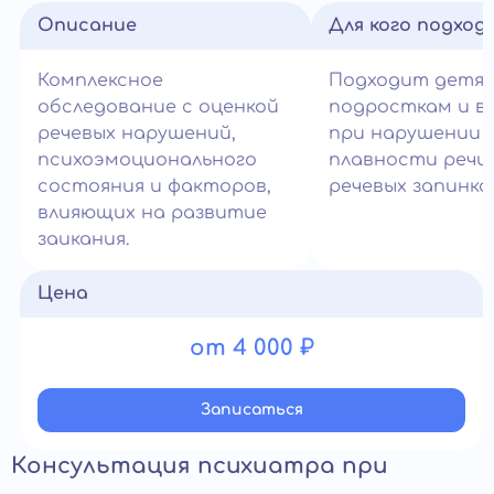
Описание
Для кого подход
Комплексное
Подходит детям
обследование с оценкой
подросткам и в
речевых нарушений,
при нарушении
психоэмоционального
плавности речи
состояния и факторов,
речевых запинках
влияющих на развитие
заикания.
Цена
от 4 000 ₽
Записатьcя
Консультация психиатра при