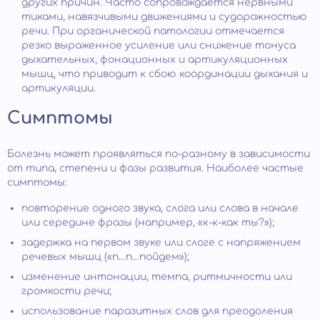
других причин. Часто сопровождается нервными
тиками, навязчивыми движениями и судорожностью
речи. При органической патологии отмечается
резко выраженное усиление или снижение тонуса
дыхательных, фонационных и артикуляционных
мышц, что приводит к сбою координации дыхания и
артикуляции.
Симптомы
Болезнь может проявляться по-разному в зависимости
от типа, степени и фазы развития. Наиболее частые
симптомы:
повторение одного звука, слога или слова в начале
или середине фразы (например, «к-к-как ты?»);
задержка на первом звуке или слоге с напряжением
речевых мышц («п…п…пойдем»);
изменение интонации, темпа, ритмичности или
громкости речи;
использование паразитных слов для преодоления