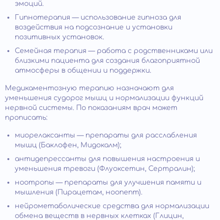
эмоций.
Гипнотерапия — использование гипноза для
воздействия на подсознание и установки
позитивных установок.
Семейная терапия — работа с родственниками или
близкими пациента для создания благоприятной
атмосферы в общении и поддержки.
Медикаментозную терапию назначают для
уменьшения судорог мышц и нормализации функций
нервной системы. По показаниям врач может
прописать:
миорелаксанты — препараты для расслабления
мышц (Баклофен, Мидокалм);
антидепрессанты для повышения настроения и
уменьшения тревоги (Флуоксетин, Сертралин);
ноотропы — препараты для улучшения памяти и
мышления (Пирацетам, ноопепт).
нейрометаболические средства для нормализации
обмена веществ в нервных клетках (Глицин,