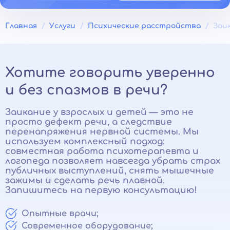
Главная
Услуги
Психические расстройства
Заи
Хотите говорить уверенно
и без спазмов в речи?
Заикание у взрослых и детей — это не
просто дефект речи, а следствие
перенапряжения нервной системы. Мы
используем комплексный подход:
совместная работа психотерапевта и
логопеда позволяет навсегда убрать страх
публичных выступлений, снять мышечные
зажимы и сделать речь плавной.
Запишитесь на первую консультацию!
Опытные врачи;
Современное оборудование;