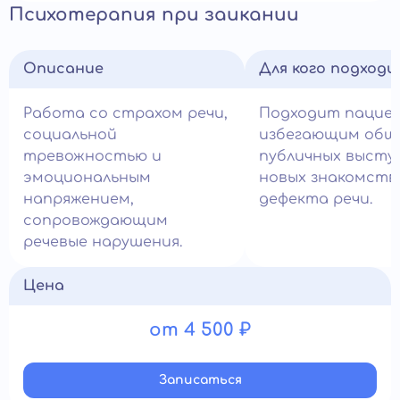
Психотерапия при заикании
Описание
Для кого подход
Работа со страхом речи,
Подходит пацие
социальной
избегающим общ
тревожностью и
публичных высту
эмоциональным
новых знакомств 
напряжением,
дефекта речи.
сопровождающим
речевые нарушения.
Цена
от 4 500 ₽
Записатьcя