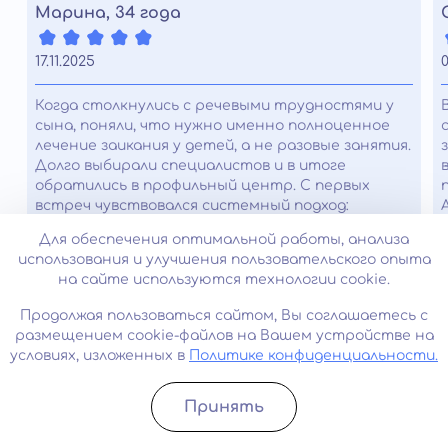
Марина, 34 года
17.11.2025
0
Когда столкнулись с речевыми трудностями у
сына, поняли, что нужно именно полноценное
лечение заикания у детей, а не разовые занятия.
Долго выбирали специалистов и в итоге
обратились в профильный центр. С первых
встреч чувствовался системный подход:
диагностика, подробные рекомендации,
Для обеспечения оптимальной работы, анализа
поддержка для родителей. Постепенно речь
использования и улучшения пользовательского опыта
стала ровнее, паузы сократились, сын перестал
на сайте используются технологии cookie.
стесняться отвечать в классе. Сейчас он
говорит спокойнее и увереннее, и это для нас
Продолжая пользоваться сайтом, Вы соглашаетесь с
главный результат.
размещением cookie-файлов на Вашем устройстве на
условиях, изложенных в
Политике конфиденциальности.
Часто задаваемые вопросы
Принять
Записатьcя
Позвонить
Можно ли начать заикаться от