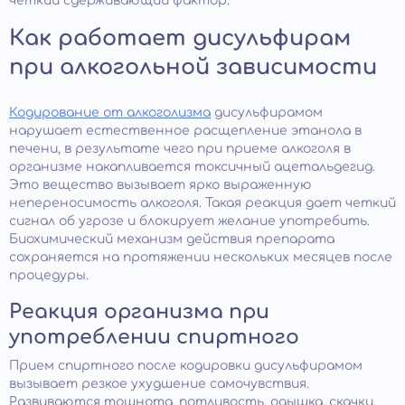
четкий сдерживающий фактор.
Как работает дисульфирам
при алкогольной зависимости
Кодирование от алкоголизма
дисульфирамом
нарушает естественное расщепление этанола в
печени, в результате чего при приеме алкоголя в
организме накапливается токсичный ацетальдегид.
Это вещество вызывает ярко выраженную
непереносимость алкоголя. Такая реакция дает четкий
сигнал об угрозе и блокирует желание употребить.
Биохимический механизм действия препарата
сохраняется на протяжении нескольких месяцев после
процедуры.
Реакция организма при
употреблении спиртного
Прием спиртного после кодировки дисульфирамом
вызывает резкое ухудшение самочувствия.
Развиваются тошнота, потливость, одышка, скачки