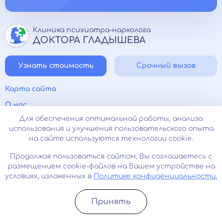
Клиника психиатра-нарколога
ДОКТОРА ГЛАДЫШЕВА
Узнать стоимость
Срочный вызов
Карта сайта
О нас
Для обеспечения оптимальной работы, анализа
Контакты
использования и улучшения пользовательского опыта
Согласие на обработку персональных данных
на сайте используются технологии cookie.
Политика конфиденциальности
Продолжая пользоваться сайтом, Вы соглашаетесь с
размещением cookie-файлов на Вашем устройстве на
Прайс-лист
условиях, изложенных в
Политике конфиденциальности.
Лицензии и сертификаты
Психиатр на дом
Принять
Записатьcя
Позвонить
Нарколог на дом