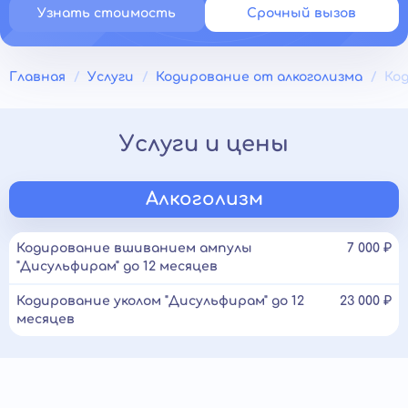
Узнать стоимость
Срочный вызов
Главная
Услуги
Кодирование от алкоголизма
Ко
Услуги и цены
Алкоголизм
Кодирование вшиванием ампулы
7 000 ₽
"Дисульфирам" до 12 месяцев
Кодирование уколом "Дисульфирам" до 12
23 000 ₽
месяцев