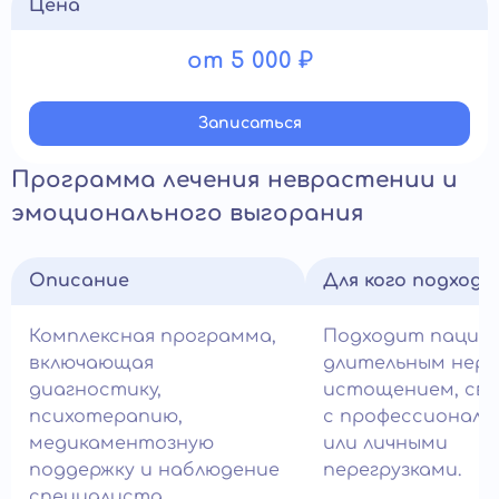
Цена
от 5 000 ₽
Записатьcя
Программа лечения неврастении и
эмоционального выгорания
Описание
Для кого подход
Комплексная программа,
Подходит пацие
включающая
длительным нер
диагностику,
истощением, св
психотерапию,
с профессиональ
медикаментозную
или личными
поддержку и наблюдение
перегрузками.
специалиста.