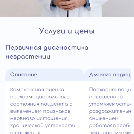
Услуги и цены
Первичная диагностика
неврастении
Описание
Для кого подход
Комплексная оценка
Подходит паци
психоэмоционального
повышенной
состояния пациента с
утомляемостью
выявлением признаков
раздражительн
нервного истощения,
снижением
хронической усталости
работоспособн
и снижения
эмоциональным