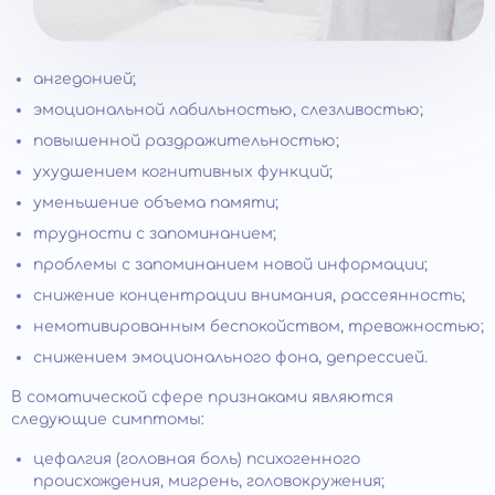
ангедонией;
эмоциональной лабильностью, слезливостью;
повышенной раздражительностью;
ухудшением когнитивных функций;
уменьшение объема памяти;
трудности с запоминанием;
проблемы с запоминанием новой информации;
снижение концентрации внимания, рассеянность;
немотивированным беспокойством, тревожностью;
снижением эмоционального фона, депрессией.
В соматической сфере признаками являются
следующие симптомы:
цефалгия (головная боль) психогенного
происхождения, мигрень, головокружения;