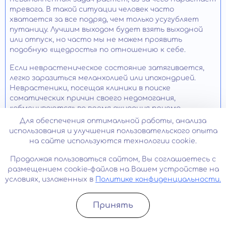
тревога. В такой ситуации человек часто
хватается за все подряд, чем только усугубляет
путаницу. Лучшим выходом будет взять выходной
или отпуск, но часто мы не можем проявить
подобную «щедрость» по отношению к себе.
Если неврастеническое состояние затягивается,
легко заразиться меланхолией или ипохондрией.
Неврастеники, посещая клиники в поиске
соматических причин своего недомогания,
«обмениваются» во время ожидания приема
симптомами с другими пациентами, примеряют на
Для обеспечения оптимальной работы, анализа
себя их ощущения. Попав к врачу, они удивляют
использования и улучшения пользовательского опыта
диагностов перечнем несочетающихся симптомов.
на сайте используются технологии cookie.
Чтобы избежать осложнений нужно всего лишь
Продолжая пользоваться сайтом, Вы соглашаетесь с
следовать простым правилам:
размещением cookie-файлов на Вашем устройстве на
условиях, изложенных в
Политике конфиденциальности.
нормализовать режим дня;
создать условия для отдыха и релаксации;
Принять
Записатьcя
Позвонить
не забывать про массаж, водные процедуры;