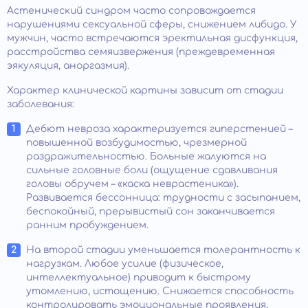
Астенический синдром часто сопровождается
нарушениями сексуальной сферы, снижением либидо. У
мужчин, часто встречаются эректильная дисфункция,
расстройства семяизвержения (преждевременная
эякуляция, аноргазмия).
Характер клинической картины зависит от стадии
заболевания:
Дебют невроза характеризуется гиперстенией –
повышенной возбудимостью, чрезмерной
раздражительностью. Больные жалуются на
сильные головные боли (ощущение сдавливания
головы обручем – «каска неврастеника»).
Развивается бессонница: трудности с засыпанием,
беспокойный, прерывистый сон заканчивается
ранним пробуждением.
На второй стадии уменьшается толерантность к
нагрузкам. Любое усилие (физическое,
интеллектуальное) приводит к быстрому
утомлению, истощению. Снижается способность
контролировать эмоциональные проявления,