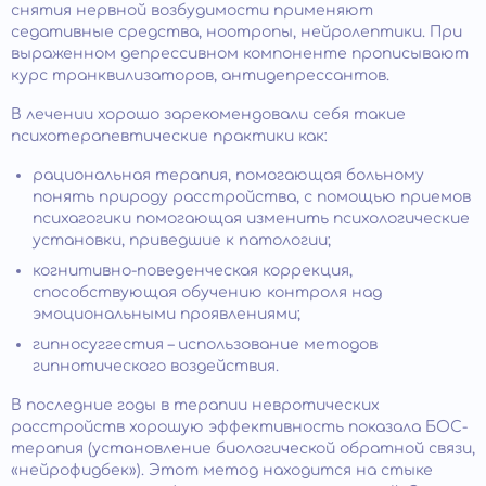
снятия нервной возбудимости применяют
седативные средства, ноотропы, нейролептики. При
выраженном депрессивном компоненте прописывают
курс транквилизаторов, антидепрессантов.
В лечении хорошо зарекомендовали себя такие
психотерапевтические практики как:
рациональная терапия, помогающая больному
понять природу расстройства, с помощью приемов
психагогики помогающая изменить психологические
установки, приведшие к патологии;
когнитивно-поведенческая коррекция,
способствующая обучению контроля над
эмоциональными проявлениями;
гипносуггестия – использование методов
гипнотического воздействия.
В последние годы в терапии невротических
расстройств хорошую эффективность показала БОС-
терапия (установление биологической обратной связи,
«нейрофидбек»). Этот метод находится на стыке