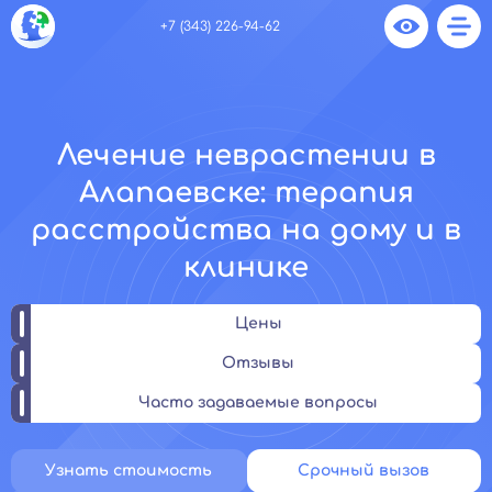
+7 (343) 226-94-62
Лечение неврастении в
Алапаевске: терапия
расстройства на дому и в
клинике
Цены
Отзывы
Часто задаваемые вопросы
Узнать стоимость
Срочный вызов