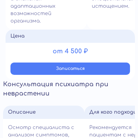
адаптационных
истощением.
возможностей
организма.
Цена
от 4 500 ₽
Записатьcя
Консультация психиатра при
неврастении
Описание
Для кого подход
Осмотр специалиста с
Рекомендуется
анализом симптомов,
пациентам с не