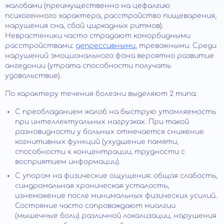
жалобами (преимущественно на цефалгию
психогенного характера, расстройство пищеварения,
нарушения сна, сбой циркадных ритмов).
Неврастеники часто страдают коморбидными
расстройствами:
депрессивными
, тревожными. Среди
нарушений эмоционального фона вероятно развитие
ангедонии (утрата способности получать
удовольствие).
По характеру течения болезни выделяют 2 типа:
С преобладанием жалоб на быструю утомляемость
при интеллектуальных нагрузках. При такой
разновидности у больных отмечается снижение
когнитивных функций (ухудшение памяти,
способности к концентрации, трудности с
восприятием информации).
С упором на физические ощущения: общая слабость,
синдромальная хроническая усталость,
изнеможение после минимальных физических усилий.
Состояние часто сопровождают миалгии
(мышечные боли) различной локализации, нарушения