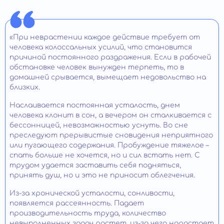
«При неврастении каждое действие требует от
человека колоссальных усилий, что становится
причиной постоянного раздражения. Если в рабочей
обстановке человек вынужден терпеть, то в
домашней срывается, вымещает недовольство на
близких.
Наслаивается постоянная усталость, днем
человека клонит в сон, а вечером он сталкивается с
бессонницей, невозможностью уснуть. Во сне
преследуют прерывистые сновидения неприятного
или пугающего содержания. Пробуждение тяжелое –
спать больше не хочется, но и сил встать нет. С
трудом удается заставить себя подняться,
принять душ, но и это не приносит облегчения.
Из-за хронической усталости, сонливости,
появляется рассеянность. Падает
производительность труда, количество
невыполненных задач растет, из-за чего нарастает