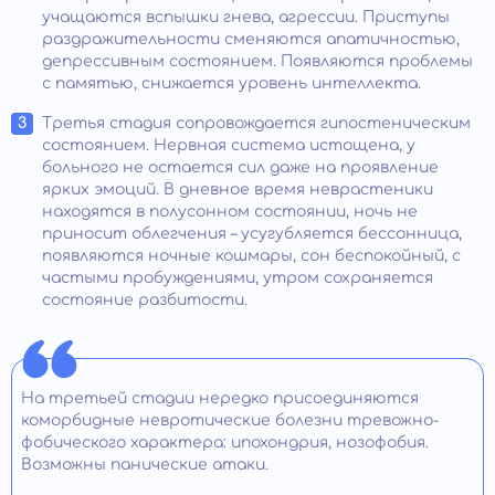
учащаются вспышки гнева, агрессии. Приступы
раздражительности сменяются апатичностью,
депрессивным состоянием. Появляются проблемы
с памятью, снижается уровень интеллекта.
Третья стадия сопровождается гипостеническим
состоянием. Нервная система истощена, у
больного не остается сил даже на проявление
ярких эмоций. В дневное время неврастеники
находятся в полусонном состоянии, ночь не
приносит облегчения – усугубляется бессонница,
появляются ночные кошмары, сон беспокойный, с
частыми пробуждениями, утром сохраняется
состояние разбитости.
На третьей стадии нередко присоединяются
коморбидные невротические болезни тревожно-
фобического характера: ипохондрия, нозофобия.
Возможны панические атаки.