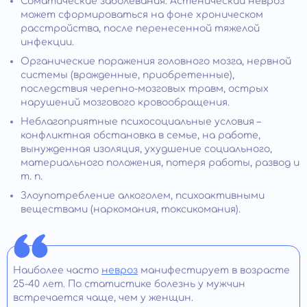
Соматические заболевания. Астенический невроз
может сформироваться на фоне хроническом
расстройства, после перенесенной тяжелой
инфекции.
Органические поражения головного мозга, нервной
системы (врожденные, приобретенные),
последствия черепно-мозговых травм, острых
нарушений мозгового кровообращения.
Неблагоприятные психосоциальные условия –
конфликтная обстановка в семье, на работе,
вынужденная изоляция, ухудшение социального,
материального положения, потеря работы, развод и
т. п.
Злоупотребление алкоголем, психоактивными
веществами (наркомания, токсикомания).
Наиболее часто
невроз
манифестирует в возрасте
25-40 лет. По статистике болезнь у мужчин
встречается чаще, чем у женщин.