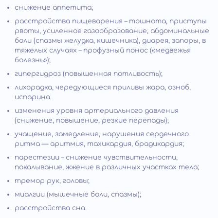
снижение аппетита;
расстройства пищеварения – тошнота, приступы
рвоты, усиленное газообразование, абдоминальные
боли (спазмы желудка, кишечника), диарея, запоры, в
тяжелых случаях – профузный понос («медвежья
болезнь»);
гипергидроз (повышенная потливость);
лихорадка, чередующиеся приливы жара, озноб,
испарина.
изменения уровня артериального давления
(снижение, повышение, резкие перепады);
учащение, замедление, нарушения сердечного
ритма — аритмия, тахикардия, брадикардия;
парестезии – снижение чувствительности,
покалывание, жжение в различных участках тела;
тремор рук, головы;
миалгии (мышечные боли, спазмы);
расстройства сна.