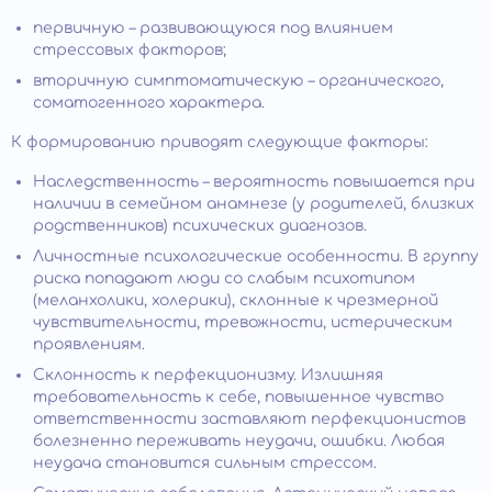
первичную – развивающуюся под влиянием
стрессовых факторов;
вторичную симптоматическую – органического,
соматогенного характера.
К формированию приводят следующие факторы:
Наследственность – вероятность повышается при
наличии в семейном анамнезе (у родителей, близких
родственников) психических диагнозов.
Личностные психологические особенности. В группу
риска попадают люди со слабым психотипом
(меланхолики, холерики), склонные к чрезмерной
чувствительности, тревожности, истерическим
проявлениям.
Склонность к перфекционизму. Излишняя
требовательность к себе, повышенное чувство
ответственности заставляют перфекционистов
болезненно переживать неудачи, ошибки. Любая
неудача становится сильным стрессом.