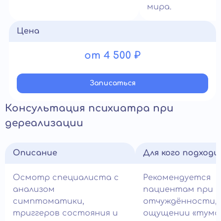
мира.
Цена
от 4 500 ₽
Записатьcя
Консультация психиатра при
дереализации
Описание
Для кого подход
Осмотр специалиста с
Рекомендуется
анализом
пациентам при э
симптоматики,
отчуждённости,
триггеров состояния и
ощущении «тума