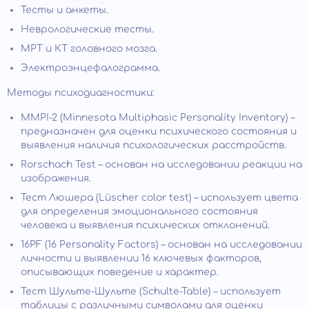
Тесты и анкеты.
Неврологические тесты.
МРТ и КТ головного мозга.
Электроэнцефалограмма.
Методы психодиагностики:
MMPI-2 (Minnesota Multiphasic Personality Inventory) –
предназначен для оценки психического состояния и
выявления наличия психологических расстройств.
Rorschach Test – основан на исследовании реакции на
изображения.
Тест Люшера (Lüscher color test) – использует цвета
для определения эмоционального состояния
человека и выявления психических отклонений.
16PF (16 Personality Factors) – основан на исследовании
личности и выявлении 16 ключевых факторов,
описывающих поведение и характер.
Тест Шульте-Шульте (Schulte-Table) – использует
таблицы с различными символами для оценки