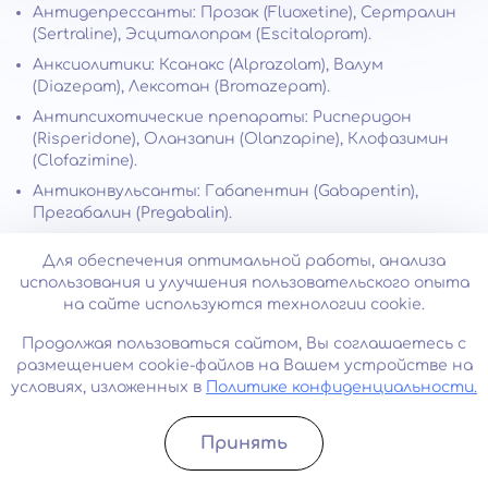
Антидепрессанты: Прозак (Fluoxetine), Сертралин
(Sertraline), Эсциталопрам (Escitalopram).
Анксиолитики: Ксанакс (Alprazolam), Валум
(Diazepam), Лексотан (Bromazepam).
Антипсихотические препараты: Рисперидон
(Risperidone), Оланзапин (Olanzapine), Клофазимин
(Clofazimine).
Антиконвульсанты: Габапентин (Gabapentin),
Прегабалин (Pregabalin).
Ноотропные препараты: Ноопепт (Noopept),
Для обеспечения оптимальной работы, анализа
Фенотропил (Phenotropil) и др.
использования и улучшения пользовательского опыта
на сайте используются технологии cookie.
Зачем назначаются:
Продолжая пользоваться сайтом, Вы соглашаетесь с
Антидепрессанты: используются для лечения
размещением cookie-файлов на Вашем устройстве на
депрессии, тревожности и других психических
условиях, изложенных в
Политике конфиденциальности.
отклонений. Они работают, повышая уровень
нейротрансмиттеров в мозге (серотонин,
норадреналин и дофамин).
Принять
Записатьcя
Позвонить
Анксиолитики: используются для снижения тревоги
и улучшения настроения. Они работают, уменьшая