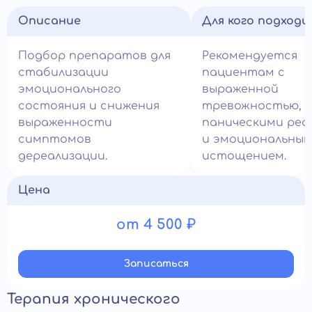
Описание
Для кого подход
Подбор препаратов для
Рекомендуется
стабилизации
пациентам с
эмоционального
выраженной
состояния и снижения
тревожностью,
выраженности
паническими реа
симптомов
и эмоциональны
дереализации.
истощением.
Цена
от 4 500 ₽
Записатьcя
Терапия хронического