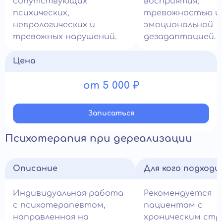
сопутствующих
восприятия,
психических,
тревожностью и
неврологических и
эмоциональной
тревожных нарушений.
дезадаптацией.
Цена
от 5 000 ₽
Записатьcя
Психотерапия при дереализации
Описание
Для кого подход
Индивидуальная работа
Рекомендуется
с психотерапевтом,
пациентам с
направленная на
хроническим стр