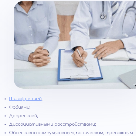
Шизофренией
;
Фобиями;
Депрессией;
Диссоциативными расстройствами;
Обсессивно-компульсивным, паническим, тревожным