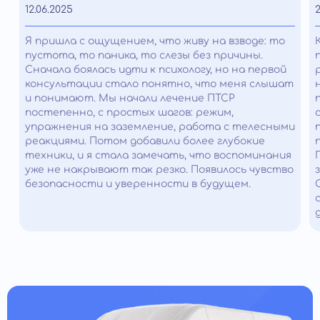
12.06.2025
2
Я пришла с ощущением, что живу на взводе: то
пустота, то паника, то слезы без причины.
Сначала боялась идти к психологу, но на первой
консультации стало понятно, что меня слышат
и понимают. Мы начали лечение ПТСР
постепенно, с простых шагов: режим,
упражнения на заземление, работа с телесными
реакциями. Потом добавили более глубокие
техники, и я стала замечать, что воспоминания
уже не накрывают так резко. Появилось чувство
безопасности и уверенности в будущем.