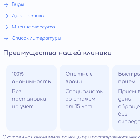
Виды
Диагностика
Мнение эксперта
Список литературы
Преимущества нашей клиники
100%
Опытные
Быстр
анонимность
врачи
прием
Без
Специалисты
Прием 
постановки
со стажем
день
на учет.
от 15 лет.
обраще
без
очереде
Экстренная анонимная помощь при посттравматичес