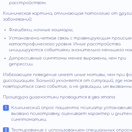
расстройством.
Клиническая картина, отличающая патологию от други
заболеваний:
Флешбеки, ночные кошмары;
Установлена четкая связь с травмирующим происш
катастрофического уровня. Иные расстройства
инициируются событиями значительно меньшего ма
Депрессивные симптомы менее выражены, чем при
депрессии.
Избегающее поведение имеет иные мотивы, чем при фо
диссоциациях. Больной уклоняется от ситуаций, где мо
повториться само событие, а не девиации, им вызванны
Процедура диагностики проводится в два этапа:
Клинический опрос пациента: психиатр устанавлив
вызвало психотравму, оценивает характер и длите
симптоматики.
Тестирование с использованием специальных опросн