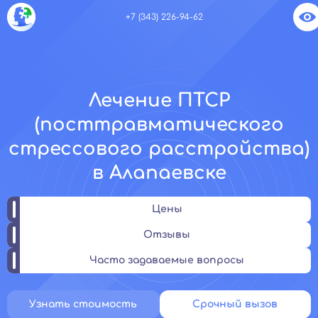
+7 (343) 226-94-62
Лечение ПТСР
(посттравматического
стрессового расстройства)
в Алапаевске
Цены
Отзывы
Часто задаваемые вопросы
Узнать стоимость
Срочный вызов