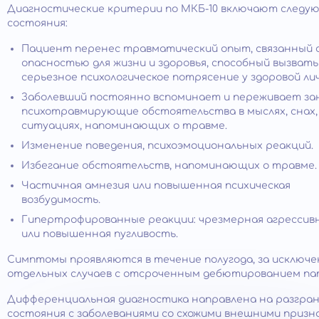
Диагностические критерии по МКБ-10 включают следу
состояния:
Пациент перенес травматический опыт, связанный 
опасностью для жизни и здоровья, способный вызвать
серьезное психологическое потрясение у здоровой ли
Заболевший постоянно вспоминает и переживает за
психотравмирующие обстоятельства в мыслях, снах,
ситуациях, напоминающих о травме.
Изменение поведения, психоэмоциональных реакций.
Избегание обстоятельств, напоминающих о травме.
Частичная амнезия или повышенная психическая
возбудимость.
Гипертрофированные реакции: чрезмерная агрессив
или повышенная пугливость.
Симптомы проявляются в течение полугода, за исключ
отдельных случаев с отсроченным дебютированием па
Дифференциальная диагностика направлена на разгра
состояния с заболеваниями со схожими внешними призн