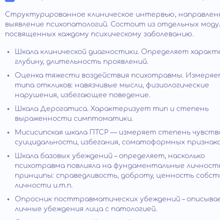
Структурированное клиническое интервью, направлен
выявление психопатологий. Состоит из отдельных моду
посвященных каждому психическому заболеванию.
Шкала клинической диагностики. Определяет характ
глубину, длительность проявлений.
Оценка тяжести воздействия психотравмы. Измеря
типа откликов: навязчивые мысли, физиологические
нарушения, избегающее поведение.
Шкала Дерогатиса. Характеризует тип и степень
выраженности симптоматики.
Мисисипская шкала ПТСР — измеряет степень чувства
суицидальности, избегания, соматоформных признако
Шкала базовых убеждений – определяет, насколько
психотравма повлияла на фундаментальные личнос
принципы: справедливость, доброту, ценность собс
личности и.т.п.
Опросник посттравматических убеждений – описыва
личные убеждения лица с патологией.