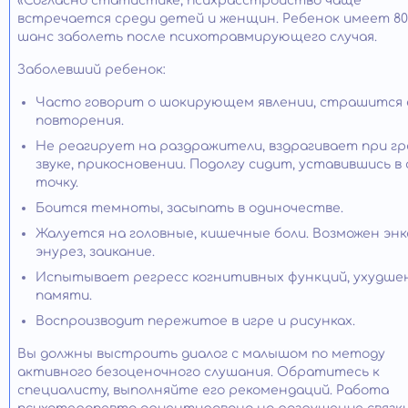
«Согласно статистике, психрасстройство чаще
встречается среди детей и женщин. Ребенок имеет 80
шанс заболеть после психотравмирующего случая.
Заболевший ребенок:
Часто говорит о шокирующем явлении, страшится 
повторения.
Не реагирует на раздражители, вздрагивает при г
звуке, прикосновении. Подолгу сидит, уставившись в
точку.
Боится темноты, засыпать в одиночестве.
Жалуется на головные, кишечные боли. Возможен энк
энурез, заикание.
Испытывает регресс когнитивных функций, ухудше
памяти.
Воспроизводит пережитое в игре и рисунках.
Вы должны выстроить диалог с малышом по методу
активного безоценочного слушания. Обратитесь к
специалисту, выполняйте его рекомендаций. Работа