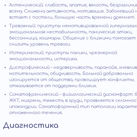
Астенический: слабость, апатия, вялость, безразличи
всему. Снижена активность, мотивация. Заболевший 
встает с постели, большую часть времени дремлет.
Тревожный: приступы немотивированной гиперназал
эмоциональная нестабильность, панические атаки,
бессонница, кошмары. Общение с близкими помогает
снизить уровень тревоги.
Истерический: приступы паники, чрезмерной
эмоциональности, истерика.
Дистрофический – недоверчивость, паранойя, гневлив
мстительность, обидчивость. Больной добровольно
изолируется от общества, провоцирует конфликты,
отказывается от поддержки близких.
Соматофренический – физиологический дискомфорт: 
ЖКТ, мигрень, тяжесть в груди, проявляется склоннос
ипохондрии. Соматоформный тип патологии характе
отложенного течения.
Диагностика