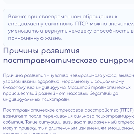
Важно:
при своевременном обращении к
специалисту симптомы ПТСР можно значител
уменьшить и вернуть человеку способность 
полноценную жизнь.
Причины развития
посттравматического синдром
Причина развития – чувство невыразимого ужаса, вызва
угрозой жизни, здоровью, моральному и социальному
благополучию индивидуума. Масштаб травматических
происшествий разный – от массовых бедствий до
индивидуальных психотравм.
Посттравматическое стрессовое расстройство (ПТСР)
возникает после переживания сильного психотравмиру
события. Такие ситуации вызывают выраженный стресс
могут приводить к длительным изменениям эмоционал