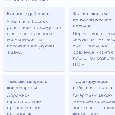
состояния и поведения.
Военные действия
Физическое или
психологическое
Участие в боевых
насилие
действиях, нахождение
в зоне вооруженных
Пережитое насил
конфликтов или
угрозы или длите
переживание угрозы
эмоциональное
жизни.
давление могут 
причиной развит
ПТСР.
Тяжёлые аварии и
Травмирующие
катастрофы
события в жизни
Дорожно-
Смерть близкого
транспортные
человека, серьёзн
происшествия,
заболевания, тяж
природные
жизненные