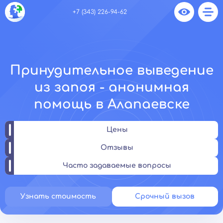
+7 (343) 226-94-62
Принудительное выведение
из запоя - анонимная
помощь в Алапаевске
Цены
Отзывы
Часто задаваемые вопросы
Узнать стоимость
Срочный вызов