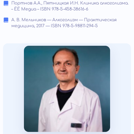
Портнов А.А., Пятницкая И.Н. Клиника алкоголизма.
– ЁЁ Медиа – ISBN 978-5-458-38616-6
А. В. Мельников — Алкоголизм — Практическая
медицина, 2017 — ISBN 978-5-98811-294-5