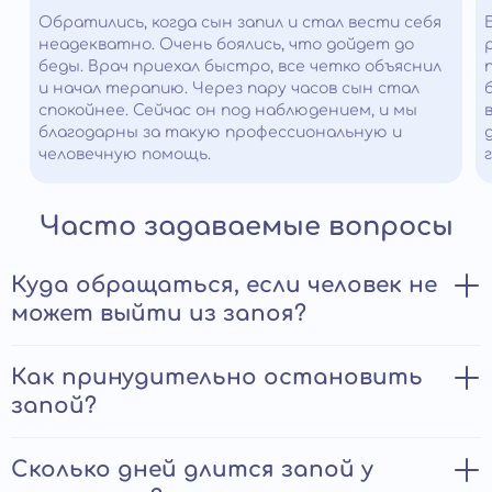
Обратились, когда сын запил и стал вести себя
неадекватно. Очень боялись, что дойдет до
беды. Врач приехал быстро, все четко объяснил
и начал терапию. Через пару часов сын стал
спокойнее. Сейчас он под наблюдением, и мы
благодарны за такую профессиональную и
человечную помощь.
Часто задаваемые вопросы
Куда обращаться, если человек не
может выйти из запоя?
Если близкий не прекращает пить и теряет контроль
Как принудительно остановить
над собой, нужно как можно скорее связаться с
запой?
наркологической клиникой. Специалисты приедут на
дом, оценят ситуацию и начнут терапию.
Медицинская помощь на раннем этапе снижает риск
Принудительный вывод из запоя допустим, если есть
Сколько дней длится запой у
тяжелых последствий.
реальная угроза жизни или опасное поведение.