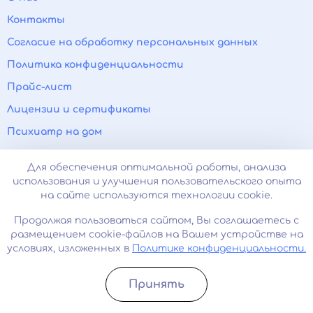
Контакты
Согласие на обработку персональных данных
Политика конфиденциальности
Прайс-лист
Лицензии и сертификаты
Психиатр на дом
Нарколог на дом
Для обеспечения оптимальной работы, анализа
Паранойя
использования и улучшения пользовательского опыта
на сайте используются технологии cookie.
Панические атаки
Продолжая пользоваться сайтом, Вы соглашаетесь с
Вывод из запоя
размещением cookie-файлов на Вашем устройстве на
Прокапаться от алкоголя
условиях, изложенных в
Политике конфиденциальности.
+7 (343) 226-94-62
Принять
Круглосуточно / анонимно
Записатьcя
Позвонить
(Информационная служба)