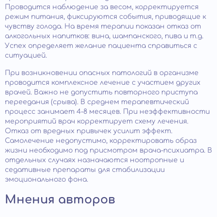
Проводится наблюдение за весом, корректируется
режим питания, фиксируются события, приводящие к
чувству голода. На время терапии показан отказ от
алкогольных напитков: вина, шампанского, пива и т.д.
Успех определяет желание пациента справиться с
ситуацией.
При возникновении опасных патологий в организме
проводится комплексное лечение с участием других
врачей. Важно не допустить повторного приступа
переедания (срыва). В среднем терапевтический
процесс занимает 4-8 месяцев. При неэффективности
мероприятий врач корректирует схему лечения.
Отказ от вредных привычек усилит эффект.
Самолечение недопустимо, корректировать образ
жизни необходимо под присмотром врача-психиатра. В
отдельных случаях назначаются ноотропные и
седативные препараты для стабилизации
эмоционального фона.
Мнения авторов