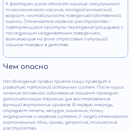
К факторам риска относят наличие сексуального/
психологического насилия, молодой/юношеский
возраст, нестабильность поведения/собственной
оценки. Отмечается нервное расстройство –
повторяющиеся приступы переедания (рецидивы) с
последующим неадекватным поведением,
возникающая на фоне стрессовых ситуаций/
наличия таковых в детстве.
Чем опасно
Несоблюдение правил приема пищи приводит к
развитию патологий остальных систем. После курса
лечения основного заболевания пациент проходит
дополнительную терапию для восстановления
функций внутренних органов. В первую очередь,
страдают печень, желудок, кишечник, почки,
эндокринная и нервная система. У людей отмечаются
гормональные сбои, срывы, депрессия, психические
расстройства.