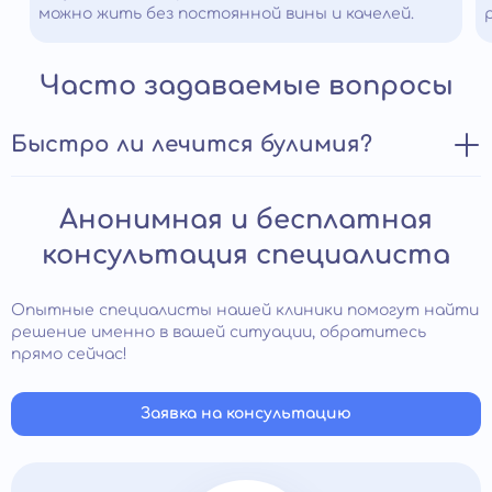
можно жить без постоянной вины и качелей.
Часто задаваемые вопросы
Быстро ли лечится булимия?
Диагностирует проблему только врач-
Анонимная и бесплатная
психотерапевт/психиатр. По результатам
диагностики назначается терапия: медикаментозная
консультация специалиста
и поведенческая. Заболевание характеризуется
бесконтрольным желанием есть высококалорийную
пищу, необходимостью вызывать рвоту после приема,
Опытные специалисты нашей клиники помогут найти
постоянным чувством голода. Время лечения
решение именно в вашей ситуации, обратитесь
индивидуально, при комплексном подходе удается
прямо сейчас!
добиться быстрых результатов. В отдельных случаях
нужна длительная терапия.
Заявка на консультацию