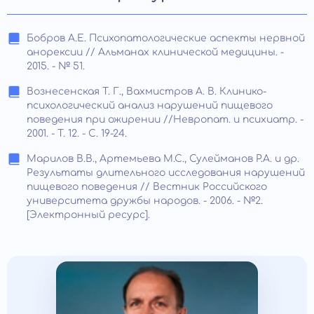
Бобров А.Е. Психопатологические аспекты нервной
анорексии // Альманах клинической медицины. -
2015. - № 51.
Вознесенская Т. Г., Вахмистров А. В. Клинико-
психологический анализ нарушений пищевого
поведения при ожирении //Невропат. и психиатр. -
2001. - Т. 12. - С. 19-24.
Марилов В.В., Артемьева М.С., Сулейманов Р.А. и др.
Результаты длительного исследования нарушений
пищевого поведения // Вестник Российского
университета дружбы народов. - 2006. - №2.
[Электронный ресурс].