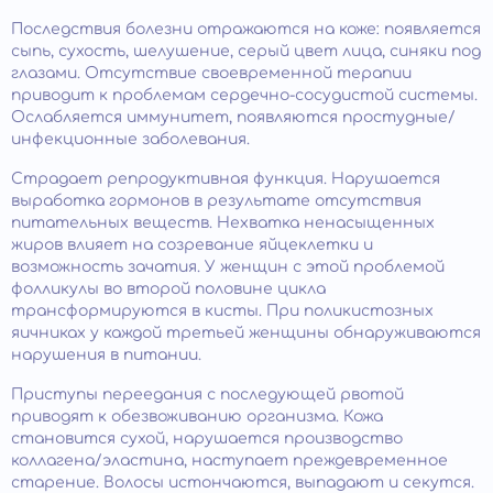
Последствия болезни отражаются на коже: появляется
сыпь, сухость, шелушение, серый цвет лица, синяки под
глазами. Отсутствие своевременной терапии
приводит к проблемам сердечно-сосудистой системы.
Ослабляется иммунитет, появляются простудные/
инфекционные заболевания.
Страдает репродуктивная функция. Нарушается
выработка гормонов в результате отсутствия
питательных веществ. Нехватка ненасыщенных
жиров влияет на созревание яйцеклетки и
возможность зачатия. У женщин с этой проблемой
фолликулы во второй половине цикла
трансформируются в кисты. При поликистозных
яичниках у каждой третьей женщины обнаруживаются
нарушения в питании.
Приступы переедания с последующей рвотой
приводят к обезвоживанию организма. Кожа
становится сухой, нарушается производство
коллагена/эластина, наступает преждевременное
старение. Волосы истончаются, выпадают и секутся.