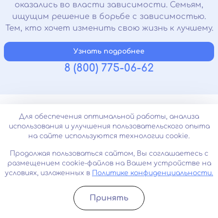
оказались во власти зависимости. Семьям,
ищущим решение в борьбе с зависимостью.
Тем, кто хочет изменить свою жизнь к лучшему.
Узнать подробнее
8 (800) 775-06-62
Для обеспечения оптимальной работы, анализа
Контактная информация
использования и улучшения пользовательского опыта
на сайте используются технологии cookie.
Город:
Алапаевск
Продолжая пользоваться сайтом, Вы соглашаетесь с
размещением cookie-файлов на Вашем устройстве на
Телефон:
+7 (343) 226-94-62
условиях, изложенных в
Политике конфиденциальности.
E-mail:
alapaevsk@psikhiatr.clinic
Принять
Режим работы:
Круглосуточно, без выходных
Записатьcя
Позвонить