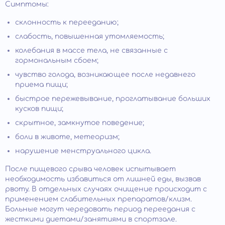
Симптомы:
склонность к перееданию;
слабость, повышенная утомляемость;
колебания в массе тела, не связанные с
гормональным сбоем;
чувство голода, возникающее после недавнего
приема пищи;
быстрое пережевывание, проглатывание больших
кусков пищи;
скрытное, замкнутое поведение;
боли в животе, метеоризм;
нарушение менструального цикла.
После пищевого срыва человек испытывает
необходимость избавиться от лишней еды, вызвав
рвоту. В отдельных случаях очищение происходит с
применением слабительных препаратов/клизм.
Больные могут чередовать период переедания с
жесткими диетами/занятиями в спортзале.