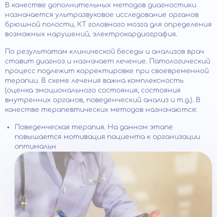
В качестве дополнительных методов диагностики
назначается ультразвуковое исследование органов
брюшной полости, КТ головного мозга для определения
возможных нарушений, электрокардиография.
По результатам клинической беседы и анализов врач
ставит диагноз и назначает лечение. Патологический
процесс подлежит корректировке при своевременной
терапии. В схеме лечения важна комплексность
(оценка эмоционального состояния, состояния
внутренних органов, поведенческий анализ и т.д.). В
качестве терапевтических методов назначаются:
Поведенческая терапия. На данном этапе
повышается мотивация пациента к организации
оптимальн