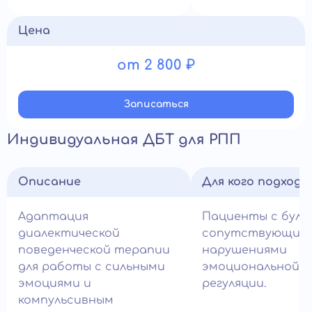
Цена
от 2 800 ₽
Записатьcя
Индивидуальная ДБТ для РПП
Описание
Для кого подход
Адаптация
Пациенты с були
диалектической
сопутствующим
поведенческой терапии
нарушениями
для работы с сильными
эмоциональной
эмоциями и
регуляции.
компульсивным