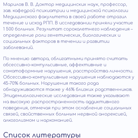
Марилов В. В. Доктор медицинских наук, профессор,
зав. кафедрой психиатрии и медицинской психологии
Медицинского факультета в своей работе отразил
течение и исход РПП. В исследовании приняли участие
1 500 больных. Результат сорокалетнего наблюдения –
определение роли генетических, биологических и
социальных факторов в течении и развитии
заболеваний.
По мнению автора, облигатными принято считать
обсессивно-компульсивные, аффективные и
соматоформные нарушения, расстройства личности.
Обсессивно-компульсивные нарушения наблюдаются у
45-70% больных. Нарушения такого рода
обнаруживаются также у 46% близких родственников.
Эпидемиологические исследования также указывают
на высокую распространенность аддиктивного
поведения, отмечая при этом ослабление социальных
связей, свойственных больным нервной анорексией,
алкоголизмом и наркоманией.
Список литературы