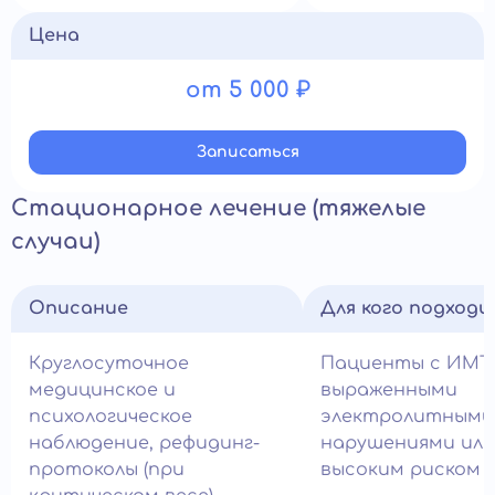
Цена
от 5 000 ₽
Записатьcя
Стационарное лечение (тяжелые
случаи)
Описание
Для кого подход
Круглосуточное
Пациенты с ИМТ 
медицинское и
выраженными
психологическое
электролитными
наблюдение, рефидинг-
нарушениями или
протоколы (при
высоким риском с