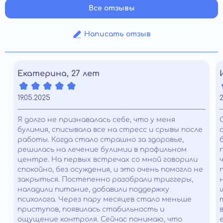
Все отзывы
Написать отзыв
Екатерина, 27 лет
19.05.2025
2
Я долго не признавалась себе, что у меня
булимия, списывала все на стресс и срывы после
работы. Когда стало страшно за здоровье,
решилась на лечение булимии в профильном
центре. На первых встречах со мной говорили
спокойно, без осуждения, и это очень помогло не
закрыться. Постепенно разобрали триггеры,
наладили питание, добавили поддержку
психолога. Через пару месяцев стало меньше
приступов, появилась стабильность и
ощущение контроля. Сейчас понимаю, что