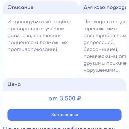
Описание
Для кого подход
Индивидуальный подбор
Подходит пацие
препаратов с учётом
тревожными
диагноза, состояния
расстройствами
пациента и возможных
депрессией,
противопоказаний.
бессонницей,
паническими ата
другими психиче
нарушениями.
Цена
от 3 500 ₽
Записатьcя