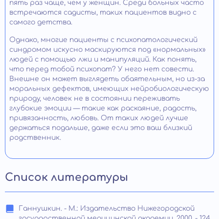
пять раз чаще, чем у женщин. Среди больных часто
встречаются садисты, таких пациентов видно с
самого детства.
Однако, многие пациенты с психопатологический
синдромом искусно маскируются под «нормальных»
людей с помощью лжи и манипуляций. Как понять,
что перед тобой психопат? У него нет совести.
Внешне он может выглядеть обаятельным, но из-за
моральных дефектов, имеющих нейробиологическую
природу, человек не в состоянии переживать
глубокие эмоции — такие как раскаяние, радость,
привязанность, любовь. От таких людей лучше
держаться подальше, даже если это ваш близкий
родственник.
Список литературы
Ганнушкин. - М.: Издательство Нижегородской
государственной медицинской академии, 2000. - 124