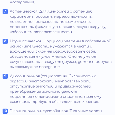
настроения.
Астеническая. Для личностей с астенией
характерны робость, нерешительность,
повышенная ранимость, невозможность
переносить физическую и психическую нагрузку,
избеганием ответственности.
Нарциссическая. Нарциссы уверены в собственной
исключительности, нуждаются в лести и
восхищении, склонны идеализировать себя,
обесценивать чужое мнение. Они не умеют
сочувствовать, завидуют другим, демонстрируют
высокомерное поведение.
Диссоциальная (социопатия). Склонность к
агрессии, жестокость, неуправляемость,
отсутствие эмпатии и привязанностей,
пренебрежение законами делают
пациентов потенциально опасными, поэтому
симптомы требуют обязательного лечения.
Эмоционально-неустойчивая. Типичные черты