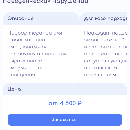
поведенческих нарушений
Описание
Для кого подход
Подбор терапии для
Подходит пацие
стабилизации
эмоциональной
эмоционального
нестабильность
состояния и снижения
тревожностью и
выраженности
сопутствующим
импульсивного
психическими
поведения.
нарушениями.
Цена
от 4 500 ₽
Записатьcя