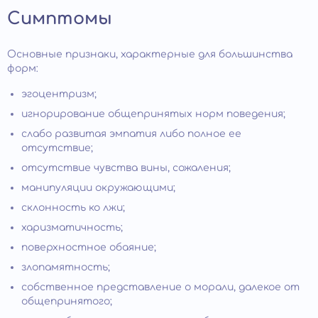
Симптомы
Основные признаки, характерные для большинства
форм:
эгоцентризм;
игнорирование общепринятых норм поведения;
слабо развитая эмпатия либо полное ее
отсутствие;
отсутствие чувства вины, сожаления;
манипуляции окружающими;
склонность ко лжи;
харизматичность;
поверхностное обаяние;
злопамятность;
собственное представление о морали, далекое от
общепринятого;