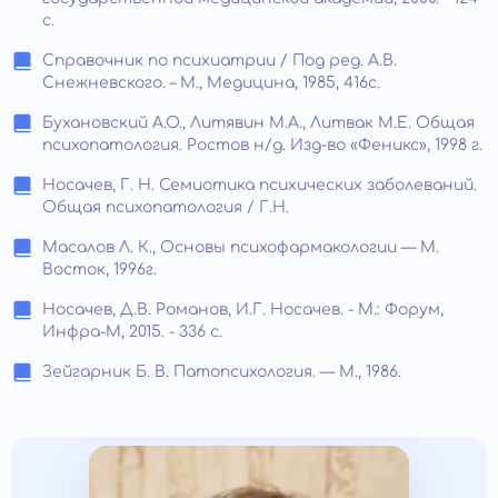
c.
Справочник по психиатрии / Под ред. А.В.
Снежневского. – М., Медицина, 1985, 416с.
Бухановский А.О., Литявин М.А., Литвак М.Е. Общая
психопатология. Ростов н/д. Изд-во «Феникс», 1998 г.
Носачев, Г. Н. Семиотика психических заболеваний.
Общая психопатология / Г.Н.
Масалов Л. К., Основы психофармакологии — М.
Восток, 1996г.
Носачев, Д.В. Романов, И.Г. Носачев. - М.: Форум,
Инфра-М, 2015. - 336 c.
Зейгарник Б. В. Патопсихология. — М., 1986.