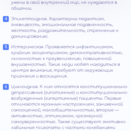
ужены в свой внутренний мир, не нуждаются в
общении.
Эпилептоидная. Характерны педантизм,
гневливость, эмоциональная подавленность,
жесткость, раздражительность, стремление к
доминированию.
Истерическая. Проявляется инфантилизмом,
крайним эгоцентризмом, демонстративностью,
склонностью к преувеличению, повышенной
внушаемостью. Такие люди любят находиться в
центре внимания, требуют от окружающих
признания и восхищения.
Циклоидная. К ним относятся конституционально-
депрессивные (гипотимные) и конституционально-
возбужденные (гипертимные) пациенты. Первые
отличаются мрачным настроением, заниженной
самооценкой, малообщительностью, вторые —
активностью, оптимизмом, чрезмерной
самоуверенностью. Также существуют эмотивно-
лабильные психопаты с частыми колебаниями