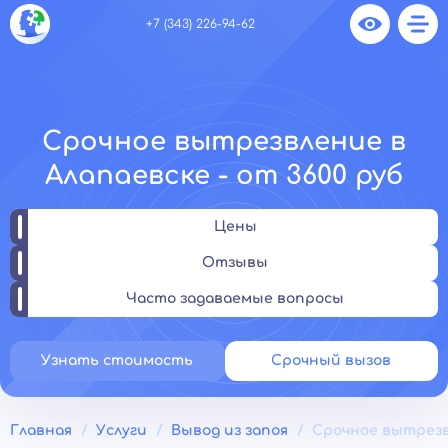
+7 (343) 226-94-62
Срочное вытрезвление в
Алапаевске - от 3600 руб
Цены
Отзывы
Часто задаваемые вопросы
Узнать стоимость
Срочный вызов
Главная
Услуги
Вывод из запоя
Срочное вытрез