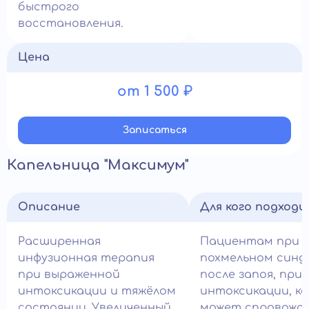
быстрого
восстановления.
Цена
от 1 500 ₽
Записатьcя
Капельница "Максимум"
Описание
Для кого подход
Расширенная
Пациентам при 
инфузионная терапия
похмельном синд
при выраженной
после запоя, при
интоксикации и тяжёлом
интоксикации, к
состоянии. Увеличенный
может спровожд