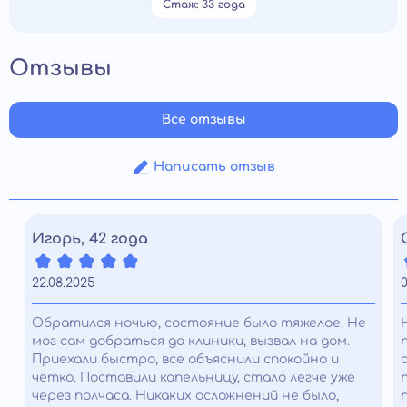
Стаж: 33 года
Отзывы
Все отзывы
Написать отзыв
Игорь, 42 года
22.08.2025
0
Обратился ночью, состояние было тяжелое. Не
мог сам добраться до клиники, вызвал на дом.
Приехали быстро, все объяснили спокойно и
четко. Поставили капельницу, стало легче уже
через полчаса. Никаких осложнений не было,