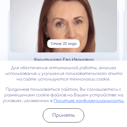
Стаж: 22 года
Харитинова Ева Ивановна
Нарколог
Для обеспечения оптимальной работы, анализа
использования и улучшения пользовательского опыта
на сайте используются технологии cookie.
Лицензии и сертификаты
Продолжая пользоваться сайтом, Вы соглашаетесь с
размещением cookie-файлов на Вашем устройстве на
условиях, изложенных в
Политике конфиденциальности.
Принять
Записатьcя
Позвонить