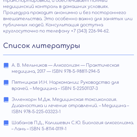
транспортировкой, и обеспечивает полный
медицинский контроль в домашних условиях.
Процедура проходит анонимно и без постороннего
вмешательства. Это особенно важно для занятых или
публичных людей. Консультация доступна
круглосуточно по телефону +7 (343) 226-94-62.
Список литературы
А. В. Мельников — Алкоголизм — Практическая
медицина, 2017 — ISBN 978-5-98811-294-5
Пятницкая И.Н. Наркомании: Руководство для
врачей. – Медицина – ISBN 5-22501137-3
Элленхорн М.Дж. Медицинская токсикология.
Диагностика и лечение отравлений. – Медицина –
ISBN 978-5-225-03323-1
Шабанов П.Д., Калишевич С.Ю. Биология алкоголизма.
– Лань – ISBN 5-8114-0119-1