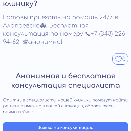
восстановление нарушенных функций организма.
клинику?
возникают только при самостоятельных попытках
Растворы улучшают кровообращение, нормализуют
вытрезвления без медицинского контроля.
водно-солевой баланс и поддерживают работу мозга.
Готовы приехать на помощь 24/7 в
Уже во время инфузии уменьшаются головокружение,
тошнота и слабость. После завершения терапии
Алапаевске🚑. Бесплатная
возвращается ясность сознания и физическая
консультация по номеру 📞+7 (343) 226-
стабильность.
94-62. 💯анонимно!
0
Анонимная и бесплатная
консультация специалиста
Опытные специалисты нашей клиники помогут найти
решение именно в вашей ситуации, обратитесь
прямо сейчас!
Заявка на консультацию