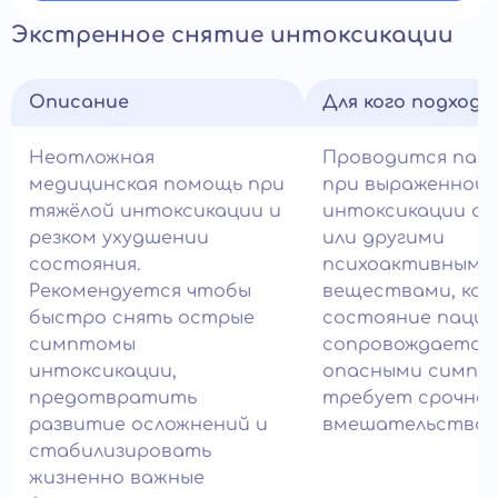
Экстренное снятие интоксикации
Описание
Для кого подход
Неотложная
Проводится пац
медицинская помощь при
при выраженной
тяжёлой интоксикации и
интоксикации ал
резком ухудшении
или другими
состояния.
психоактивными
Рекомендуется чтобы
веществами, ког
быстро снять острые
состояние паци
симптомы
сопровождается
интоксикации,
опасными симпт
предотвратить
требует срочног
развитие осложнений и
вмешательства в
стабилизировать
жизненно важные