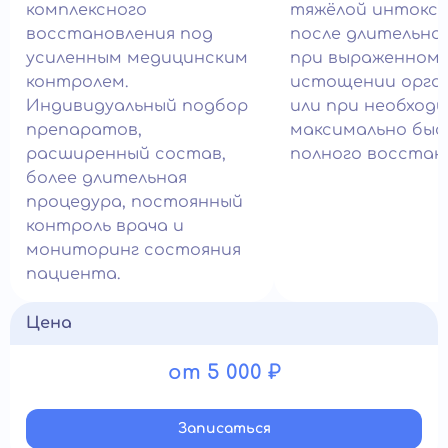
комплексного
тяжёлой интокси
восстановления под
после длительног
усиленным медицинским
при выраженном
контролем.
истощении орга
Индивидуальный подбор
или при необход
препаратов,
максимально быс
расширенный состав,
полного восстан
более длительная
процедура, постоянный
контроль врача и
мониторинг состояния
пациента.
Цена
от 5 000 ₽
Записатьcя