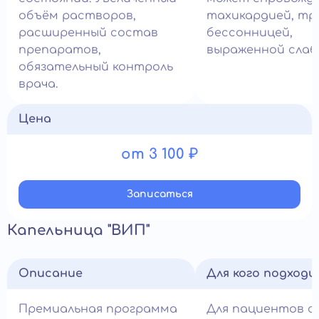
объём растворов,
тахикардией, тр
расширенный состав
бессонницей,
препаратов,
выраженной слаб
обязательный контроль
врача.
Цена
от 3 100 ₽
Записатьcя
Капельница "ВИП"
Описание
Для кого подход
Премиальная программа
Для пациентов с