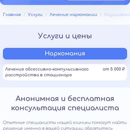
Главная
Услуги
Лечение наркомании
Кодирован
Услуги и цены
Наркомания
Лечение обсессивно-компульсивного
от 5 000 ₽
расстройства в стационаре
Анонимная и бесплатная
консультация специалиста
Опытные специалисты нашей клиники помогут найти
решение именно в вашей ситуации, обратитесь