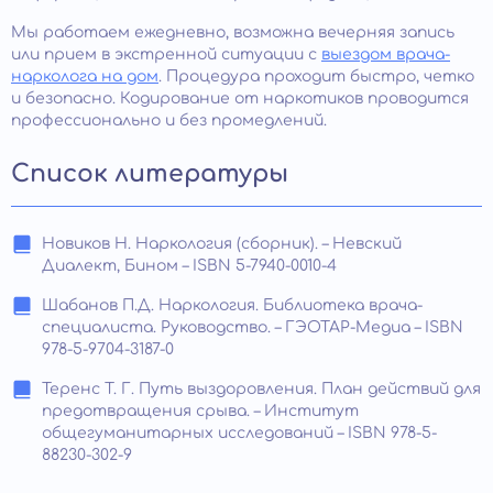
Мы работаем ежедневно, возможна вечерняя запись
или прием в экстренной ситуации с
выездом врача-
нарколога на дом
. Процедура проходит быстро, четко
и безопасно. Кодирование от наркотиков проводится
профессионально и без промедлений.
Список литературы
Новиков Н. Наркология (сборник). – Невский
Диалект, Бином – ISBN 5-7940-0010-4
Шабанов П.Д. Наркология. Библиотека врача-
специалиста. Руководство. – ГЭОТАР-Медиа – ISBN
978-5-9704-3187-0
Теренс Т. Г. Путь выздоровления. План действий для
предотвращения срыва. – Институт
общегуманитарных исследований – ISBN 978-5-
88230-302-9