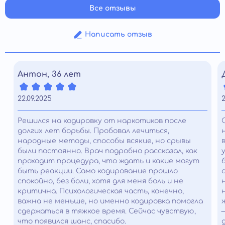
Все отзывы
Написать отзыв
Антон, 36 лет
22.09.2025
2
Решился на кодировку от наркотиков после
долгих лет борьбы. Пробовал лечиться,
народные методы, способы всякие, но срывы
были постоянно. Врач подробно рассказал, как
проходит процедура, что ждать и какие могут
быть реакции. Само кодирование прошло
спокойно, без боли, хотя для меня боль и не
критична. Психологическая часть, конечно,
важна не меньше, но именно кодировка помогла
сдержаться в тяжкое время. Сейчас чувствую,
что появился шанс, спасибо.