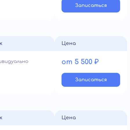
Записатьcя
к
Цена
от 5 500 ₽
ивидуально
Записатьcя
к
Цена