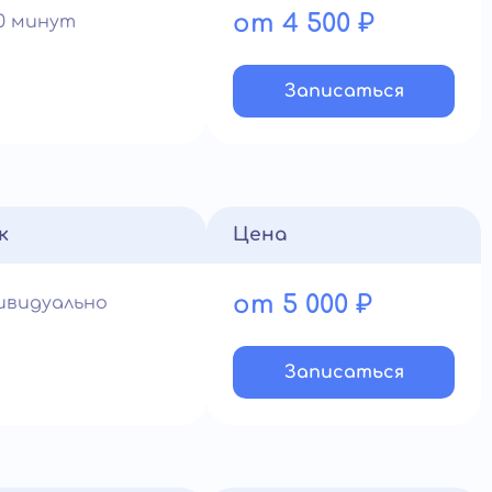
от 4 500 ₽
60 минут
Записатьcя
к
Цена
от 5 000 ₽
ивидуально
Записатьcя