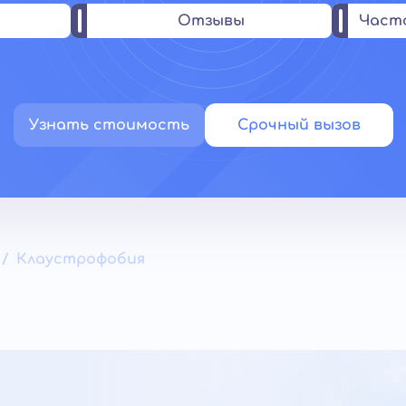
Отзывы
Част
Узнать стоимость
Срочный вызов
Клаустрофобия