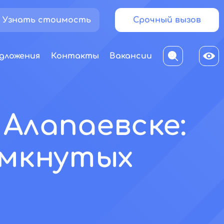
Узнать стоимость
Срочный вызов
дложения
Контакты
Вакансии
Алапаевске:
амкнутых