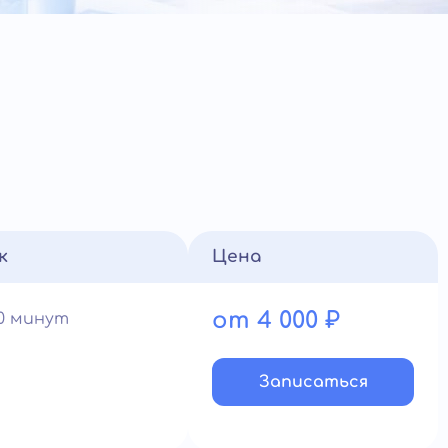
к
Цена
от 4 000 ₽
60 минут
Записатьcя