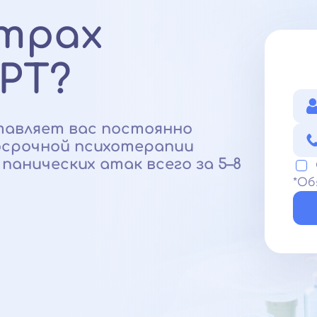
трах
РТ?
авляет вас постоянно
осрочной психотерапии
анических атак всего за 5–8
*Об