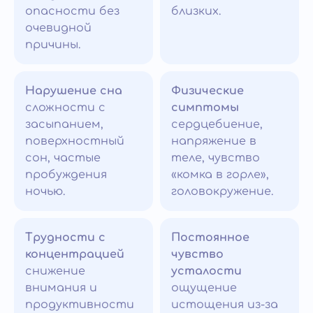
опасности без
близких.
очевидной
причины.
Нарушение сна
Физические
сложности с
симптомы
засыпанием,
сердцебиение,
поверхностный
напряжение в
сон, частые
теле, чувство
пробуждения
«комка в горле»,
ночью.
головокружение.
Трудности с
Постоянное
концентрацией
чувство
снижение
усталости
внимания и
ощущение
продуктивности
истощения из-за