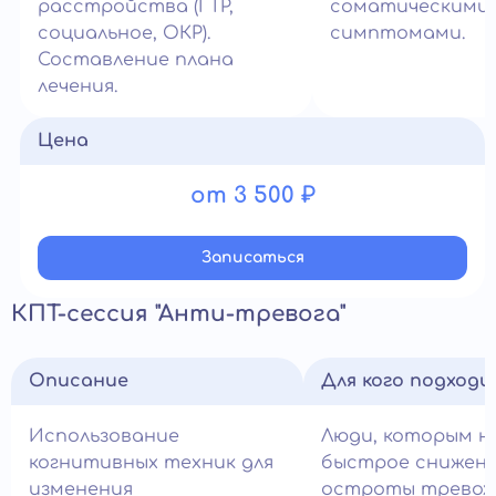
расстройства (ГТР,
соматическими
социальное, ОКР).
симптомами.
Составление плана
лечения.
Цена
от 3 500 ₽
Записатьcя
КПТ-сессия "Анти-тревога"
Описание
Для кого подход
Использование
Люди, которым н
когнитивных техник для
быстрое снижен
изменения
остроты тревож