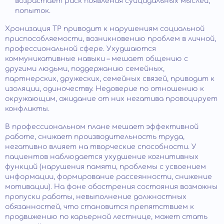
возрастает риск появления суицидальных мыслей,
попыток.
Хронизация ТР приводит к нарушениям социальной
приспособляемости, возникновению проблем в личной,
профессиональной сфере. Ухудшаются
коммуникативные навыки – мешает общению с
другими людьми, поддержанию семейных,
партнерских, дружеских, семейных связей, приводит к
изоляции, одиночеству. Недоверие по отношению к
окружающим, ожидание от них негатива провоцирует
конфликты.
В профессиональном плане мешает эффективной
работе, снижает производительность труда,
негативно влияет на творческие способности. У
пациентов наблюдается ухудшение когнитивных
функций (нарушения памяти, проблемы с усвоением
информации, формирование рассеянности, снижение
мотивации). На фоне обострения состояния возможны
пропуски работы, невыполнение должностных
обязанностей, что становится препятствием к
продвижению по карьерной лестнице, может стать