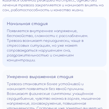
казаться обычной реакцией на стресс, однако без
лечения тревога закрепляется и начинает влиять на
сон, работоспособность и качество жизни.
Начальная стадия
Появляется внутреннее напряжение,
беспокойство, сложности с расслаблением.
Тревога возникает периодически, чаще в
стрессовых ситуациях, но уже может
сопровождаться нарушением сна,
раздражительностью и снижением
концентрации.
Умеренно выраженная стадия
Тревога становится более устойчивой и
начинает появляться без явной причины.
Возникают физические симптомы: учащённое
сердцебиение, чувство «комка в горле», мышечное
напряжение, головокружение, повышенная
утомляемость. Состояние уже заметно влияет на