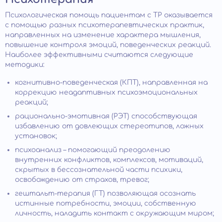
Психологическая помощь пациентам с ТР оказывается
с помощью разных психотерапевтических практик,
направленных на изменение характера мышления,
повышение контроля эмоций, поведенческих реакций.
Наиболее эффективными считаются следующие
методики:
когнитивно-поведенческая (КПТ), направленная на
коррекцию неадаптивных психоэмоциональных
реакций;
рационально-эмотивная (РЭТ) способствующая
избавлению от довлеющих стереотипов, ложных
установок;
психоанализ – помогающий преодолению
внутренних конфликтов, комплексов, мотиваций,
скрытых в бессознательной части психики,
освобождению от страхов, тревог;
гештальт-терапия (ГТ) позволяющая осознать
истинные потребности, эмоции, собственную
личность, наладить контакт с окружающим миром;