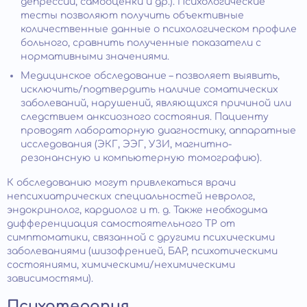
депрессии, самооценки и др.). Психологические
тесты позволяют получить объективные
количественные данные о психологическом профиле
больного, сравнить полученные показатели с
нормативными значениями.
Медицинское обследование – позволяет выявить,
исключить/подтвердить наличие соматических
заболеваний, нарушений, являющихся причиной или
следствием анксиозного состояния. Пациенту
проводят лабораторную диагностику, аппаратные
исследования (ЭКГ, ЭЭГ, УЗИ, магнитно-
резонансную и компьютерную томографию).
К обследованию могут привлекаться врачи
непсихиатрических специальностей невролог,
эндокринолог, кардиолог и т. д. Также необходима
дифференциация самостоятельного ТР от
симптоматики, связанной с другими психическими
заболеваниями (шизофренией, БАР, психотическими
состояниями, химическими/нехимическими
зависимостями).
Психотерапия