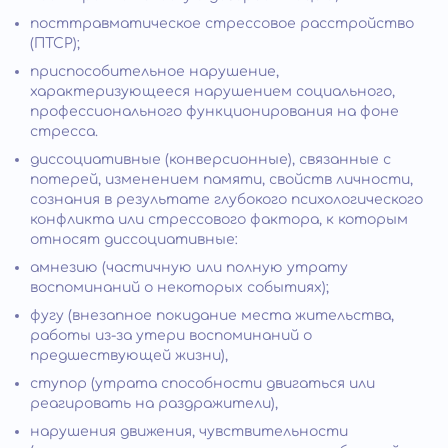
посттравматическое стрессовое расстройство
(ПТСР);
приспособительное нарушение,
характеризующееся нарушением социального,
профессионального функционирования на фоне
стресса.
диссоциативные (конверсионные), связанные с
потерей, изменением памяти, свойств личности,
сознания в результате глубокого психологического
конфликта или стрессового фактора, к которым
относят диссоциативные:
амнезию (частичную или полную утрату
воспоминаний о некоторых событиях);
фугу (внезапное покидание места жительства,
работы из-за утери воспоминаний о
предшествующей жизни),
ступор (утрата способности двигаться или
реагировать на раздражители),
нарушения движения, чувствительности