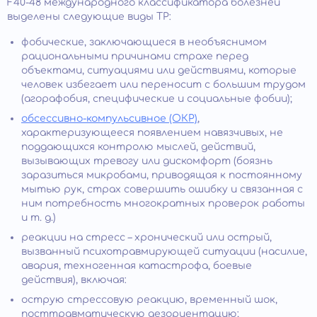
F40-48 международного классификатора болезней
выделены следующие виды ТР:
фобические, заключающиеся в необъяснимом
рациональными причинами страхе перед
объектами, ситуациями или действиями, которые
человек избегает или переносит с большим трудом
(агорафобия, специфические и социальные фобии);
обсессивно-компульсивное (ОКР)
,
характеризующееся появлением навязчивых, не
поддающихся контролю мыслей, действий,
вызывающих тревогу или дискомфорт (боязнь
заразиться микробами, приводящая к постоянному
мытью рук, страх совершить ошибку и связанная с
ним потребность многократных проверок работы
и т. д.)
реакции на стресс – хронический или острый,
вызванный психотравмирующей ситуации (насилие,
авария, техногенная катастрофа, боевые
действия), включая:
острую стрессовую реакцию, временный шок,
посттравматическую дезориентацию;