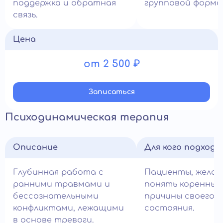
поддержка и обратная
групповой форма
связь.
Цена
от 2 500 ₽
Записатьcя
Психодинамическая терапия
Описание
Для кого подход
Глубинная работа с
Пациенты, жела
ранними травмами и
понять коренные
бессознательными
причины своего
конфликтами, лежащими
состояния.
в основе тревоги.