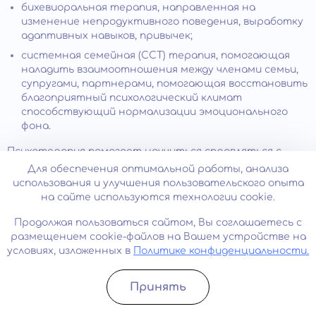
бихевиоральная терапия, направленная на
изменение непродуктивного поведения, выработку
адаптивных навыков, привычек;
системная семейная (ССТ) терапия, помогающая
наладить взаимоотношения между членами семьи,
супругами, партнерами, помогающая восстановить
благоприятный психологический климат
способствующий нормализации эмоционального
фона.
Психотерапия помогает научиться справляться с
тревожными ситуациями, применяя разные
Для обеспечения оптимальной работы, анализа
стратегии релаксации, экспозиции, проблемного
использования и улучшения пользовательского опыта
решения. Занятия проводятся индивидуально или в
на сайте используются технологии cookie.
группе, в зависимости от потребностей и
предпочтений больного. Возможно параллельное
Продолжая пользоваться сайтом, Вы соглашаетесь с
применение нескольких практик.
размещением cookie-файлов на Вашем устройстве на
условиях, изложенных в
Политике конфиденциальности.
Фармакотерапия
Принять
Для купирования симптомов, усиления эффекта
Записатьcя
Позвонить
психотерапевтического лечения могут быть
назначены: