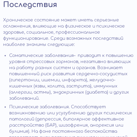
Последствия
Хроническое состояние может иметь серьезные
осложнения, влияющие на физическое и психическое
здоровье, социальное, профессиональное
функционирование. Среди возможных последствий
наиболее значимы следующие:
Соматические заболевания– приводит к повышению
уровня стрессовых гормонов, негативно влияющих
на работу разных систем и органов. Возникает
повышенный риск развития сердечно-сосудистых
(гипертонии, ишемии, инфаркта), желудочно-
кишечных (язвы, колита, гастрита), иммунных
(аллергии, астмы), эндокринных (диабета) и других
заболеваний.
Психические заболевания. Способствует
возникновению или усугублению других психических
патологий (депрессия, биполярное аффективное
расстройство (БАР), шизофрения, анорексия или
булимия). На фоне постоянного беспокойства