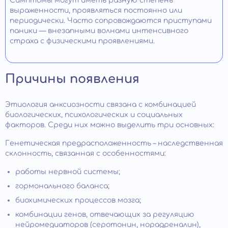
Симптомы могут иметь разную степень
выраженности, проявляться постоянно или
периодически. Часто сопровождаются приступами
паники — внезапными волнами интенсивного
страха с физическими проявлениями.
Причины появления
Этиология анксиозности связана с комбинацией
биологических, психологических и социальных
факторов. Среди них можно выделить три основных:
Генетическая предрасположенность – наследственная
склонность, связанная с особенностями:
работы нервной системы;
гормонального баланса;
биохимических процессов мозга;
комбинации генов, отвечающих за регуляцию
нейромедиаторов (серотонин, норадреналин),