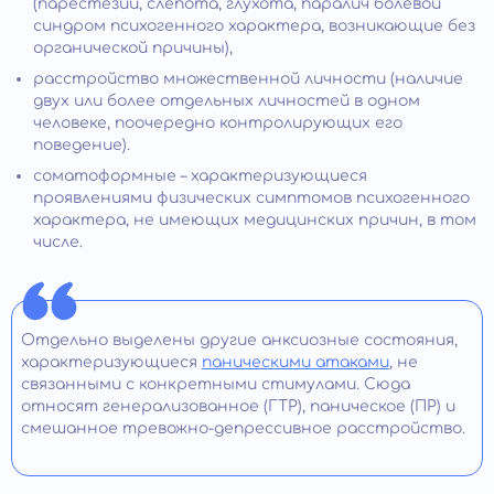
(парестезии, слепота, глухота, паралич болевой
синдром психогенного характера, возникающие без
органической причины),
расстройство множественной личности (наличие
двух или более отдельных личностей в одном
человеке, поочередно контролирующих его
поведение).
соматоформные – характеризующиеся
проявлениями физических симптомов психогенного
характера, не имеющих медицинских причин, в том
числе.
Отдельно выделены другие анксиозные состояния,
характеризующиеся
паническими атаками
, не
связанными с конкретными стимулами. Сюда
относят генерализованное (ГТР), паническое (ПР) и
смешанное тревожно-депрессивное расстройство.