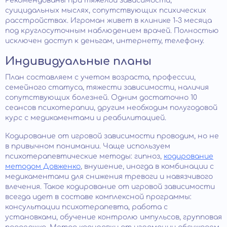
Рекомендованы при тяжелой зависимости,
суицидальных мыслях, сопутствующих психических
расстройствах. Игроман живет в клинике 1-3 месяца
под круглосуточным наблюдением врачей. Полностью
исключен доступ к деньгам, интернету, телефону.
Индивидуальные планы
План составляем с учетом возраста, профессии,
семейного статуса, тяжести зависимости, наличия
сопутствующих болезней. Одним достаточно 10
сеансов психотерапии, другим необходим полугодовой
курс с медикаментами и реабилитацией.
Кодирование от игровой зависимости проводим, но не
в привычном понимании. Чаще используем
психотерапевтические методы: гипноз,
кодирование
методом Довженко
, внушение, иногда в комбинации с
медикаментами для снижения тревоги и навязчивого
влечения. Такое кодирование от игровой зависимости
всегда идет в составе комплексной программы:
консультации психотерапевта, работа с
установками, обучение контролю импульсов, групповая