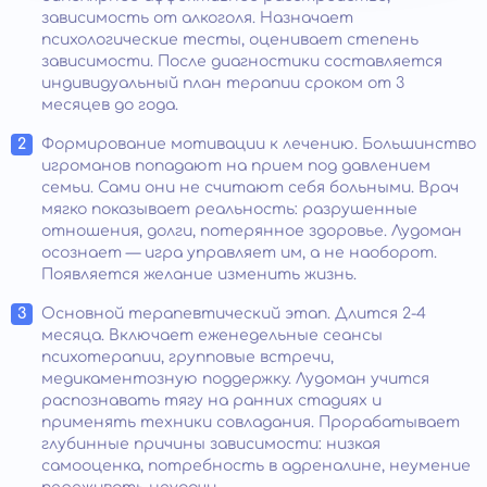
зависимость от алкоголя. Назначает
психологические тесты, оценивает степень
зависимости. После диагностики составляется
индивидуальный план терапии сроком от 3
месяцев до года.
Формирование мотивации к лечению. Большинство
игроманов попадают на прием под давлением
семьи. Сами они не считают себя больными. Врач
мягко показывает реальность: разрушенные
отношения, долги, потерянное здоровье. Лудоман
осознает — игра управляет им, а не наоборот.
Появляется желание изменить жизнь.
Основной терапевтический этап. Длится 2-4
месяца. Включает еженедельные сеансы
психотерапии, групповые встречи,
медикаментозную поддержку. Лудоман учится
распознавать тягу на ранних стадиях и
применять техники совладания. Прорабатывает
глубинные причины зависимости: низкая
самооценка, потребность в адреналине, неумение