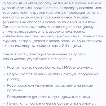
Лудомания меняет работу мозга на нейрохимическом
уровне. Дофаминовая система перестраивается: мозг
воспринимает игру как жизненную необходимость, а
все остальное — как второстепенное. Человек
физически не способен остановиться усилием воли.
Самостоятельные попытки приводят к синдрому
отмены: тревожности, раздражительности,
навязчивым мыслям. Без медицинского вмешательства
лудоман возвращается к автоматам, онлайн-ставкам
или компьютерным играм через 2-4 недели.
Каждый месяц откладывания лечения игровой
зависимости усугубляет последствия:
Растут долги перед банками, МФО, знакомыми.
Разрушаются семейные связи, супруги подают на
развод.
Работодатель увольняет за систематические
прогулы.
Развиваются депрессия, суицидальные мысли.
Появляются соматические болезни: гипертония,