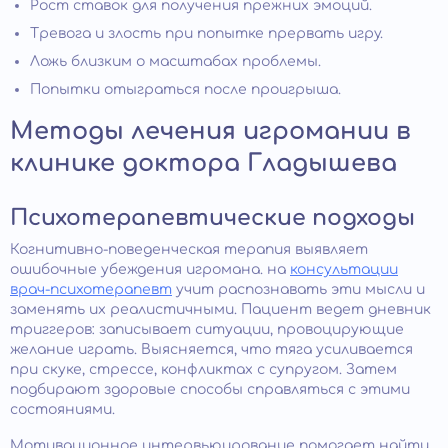
Рост ставок для получения прежних эмоций.
Тревога и злость при попытке прервать игру.
Ложь близким о масштабах проблемы.
Попытки отыграться после проигрыша.
Методы лечения игромании в
клинике доктора Гладышева
Психотерапевтические подходы
Когнитивно-поведенческая терапия выявляет
ошибочные убеждения игромана. на
консультации
врач-психотерапевт
учит распознавать эти мысли и
заменять их реалистичными. Пациент ведет дневник
триггеров: записывает ситуации, провоцирующие
желание играть. Выясняется, что тяга усиливается
при скуке, стрессе, конфликтах с супругом. Затем
подбирают здоровые способы справляться с этими
состояниями.
Мотивационное интервьюирование помогает найти