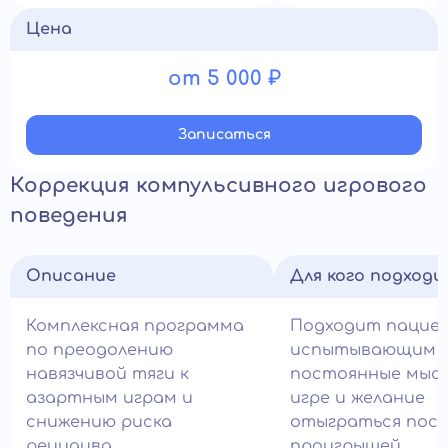
Цена
от 5 000 ₽
Записатьcя
Коррекция компульсивного игрового
поведения
Описание
Для кого подход
Комплексная программа
Подходит пацие
по преодолению
испытывающим
навязчивой тяги к
постоянные мысл
азартным играм и
игре и желание
снижению риска
отыграться посл
рецидива.
проигрышей.