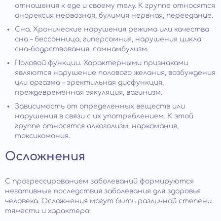
отношения к еде и своему телу. К группе относятся
анорексия нервозная, булимия нервная, переедание.
Сна. Хронические нарушения режима или качества
сна – бессонница, гиперсомния, нарушения цикла
сна-бодрствования, сомнамбулизм.
Половой функции. Характерными признаками
являются нарушение полового желания, возбуждения
или оргазма – эректильная дисфункция,
преждевременная эякуляция, вагинизм.
Зависимость от определенных веществ или
нарушения в связи с их употреблением. К этой
группе относятся алкоголизм, наркомания,
токсикомания.
Осложнения
С прогрессированием заболеваний формируются
негативные последствия заболевания для здоровья
человека. Осложнения могут быть различной степени
тяжести и характера: