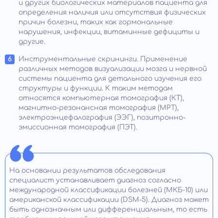
и других биологических материалов пациента для
определения наличия или отсутствия физических
причин болезни, таких как гормональные
нарушения, инфекции, витаминные дефициты и
другие.
Инструментальные скрининги. Применение
различных методов визуализации мозга и нервной
системы пациента для детального изучения его
структуры и функции. К таким методам
относятся компьютерная томография (КТ),
магнитно-резонансная томография (МРТ),
электроэнцефалография (ЭЭГ), позитронно-
эмиссионная томография (ПЭТ).
На основании результатов обследования
специалист устанавливает диагноз согласно
международной классификации болезней (МКБ-10) или
американской классификации (DSM-5). Диагноз может
быть однозначным или дифференциальным, то есть