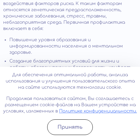
воздействия факторов риска. К таким факторам
относятся генетическая предрасположенность,
хронические заболевания, стресс, травмы,
неблагоприятная среда. Первичная профилактика
включает в себя:
Повышение уровня образования и
информированности населения о ментальном
здоровье.
Создание благоприятных условий для жизни и
работы, обеспечивающих безопасность, комфорт,
социальную поддержку и удовлетворение
Для обеспечения оптимальной работы, анализа
потребностей человека.
использования и улучшения пользовательского опыта
на сайте используются технологии cookie.
Формирование здорового образа жизни,
включающего регулярное физическое нагрузку,
Продолжая пользоваться сайтом, Вы соглашаетесь с
сбалансированное питание, отказ от вредных
размещением cookie-файлов на Вашем устройстве на
привычек, достаточный сон и отдых.
условиях, изложенных в
Политике конфиденциальности.
Развитие личностных ресурсов и навыков
преодоления
стрессов
– самоуважения,
Принять
самоконтроля, оптимизма, гибкости, творчества.
Записатьcя
Позвонить
Своевременное обращение за помощью при