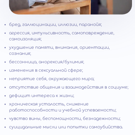
бред, галлюцинации, иллюзии, паранойя;
агрессия, импульсивность, самоповреждение,
самоизоляция;
ухудшение памяти, внимания, ориентации,
сознания;
бессонница, анорексия/булимия;
изменения в сексуальной сфере;
неприятие себя, окружающего мира;
отсутствие общения и взаимодействия в социуме;
дефицит интереса к жизни;
хроническая усталость, снижение
работоспособности и учебной успеваемости;
чувство вины, беспомощности, безнадежности;
суицидальные мысли или попытки самоубийства.