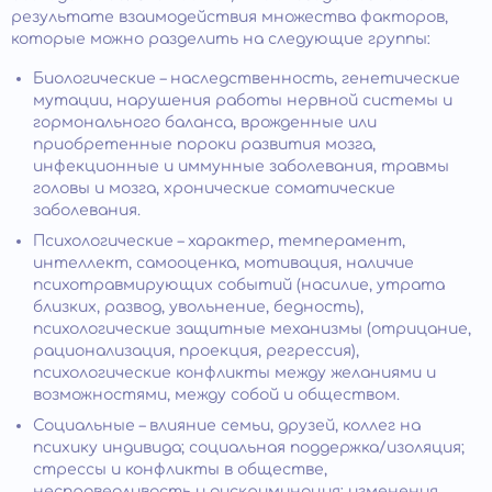
результате взаимодействия множества факторов,
которые можно разделить на следующие группы:
Биологические – наследственность, генетические
мутации, нарушения работы нервной системы и
гормонального баланса, врожденные или
приобретенные пороки развития мозга,
инфекционные и иммунные заболевания, травмы
головы и мозга, хронические соматические
заболевания.
Психологические – характер, темперамент,
интеллект, самооценка, мотивация, наличие
психотравмирующих событий (насилие, утрата
близких, развод, увольнение, бедность),
психологические защитные механизмы (отрицание,
рационализация, проекция, регрессия),
психологические конфликты между желаниями и
возможностями, между собой и обществом.
Социальные – влияние семьи, друзей, коллег на
психику индивида; социальная поддержка/изоляция;
стрессы и конфликты в обществе,
несправедливость и дискриминация; изменения,