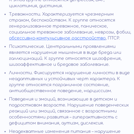
циклотимия, дистимия.
Тревожности. Характеризуется чрезмерным
страхом, беспокойством. К группе относятся
генерализованное тревожное, паническое,
социальное тревожное заболевание, неврозы, фобии,
обсессивно-компульсивное расстройство
, ПТСР.
Психотические. Центральными проявлениями
является нарушение мышления в виде бреда или
галлюцинаций. К группе относятся шизофрения,
шизоаффективное и бредовое заболевание.
Личности. Фиксируется нарушение личности в виде
неадаптивных и устойчивых черт характера. К
группе относятся пограничное состояние,
антиобщественное поведение, нарциссизм.
Поведения и эмоций, возникающие в детском и
подростковом возрасте. Нарушение поведенческих
реакций или эмоций, связанное с возрастными
особенностями развития – гиперактивность с
дефицитом внимания, аутизм, дислексия.
Неадекватные изменения питания – нарушение