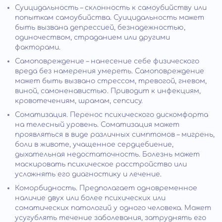
Суицидальность – склонность к самоубийству или
попыткам самоубийства. Суицидальность может
быть вызвана депрессией, безнадежностью,
одиночеством, страданием или другими
факторами.
Самоповреждение – нанесение себе физического
вреда без намерения умереть. Самоповреждение
может быть вызвано стрессом, тревогой, гневом,
виной, самоненавистью. Приводит к инфекциям,
кровотечениям, шрамам, сепсису.
Соматизация. Перенос психического дискомфорта
на телесный уровень. Соматизация может
проявляться в виде различных симптомов – мигрень,
боли в животе, учащенное сердцебиение,
дыхательная недостаточность. Болезнь может
маскировать психическое расстройство или
усложнять его диагностику и лечение.
Коморбидность. Предполагает одновременное
наличие двух или более психических или
соматических патологий у одного человека. Может
усугублять течение заболевания, затруднять его