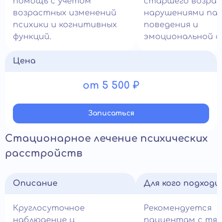
помощь с учётом
старшего возрас
возрастных изменений
нарушениями па
психики и когнитивных
поведения и
функций.
эмоциональной с
Цена
от 5 500 ₽
Записатьcя
Стационарное лечение психических
расстройств
Описание
Для кого подход
Круглосуточное
Рекомендуется
наблюдение и
пациентам с тя