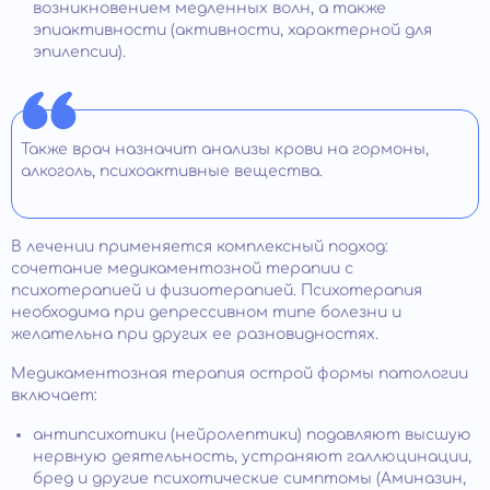
возникновением медленных волн, а также
эпиактивности (активности, характерной для
эпилепсии).
Также врач назначит анализы крови на гормоны,
алкоголь, психоактивные вещества.
В лечении применяется комплексный подход:
сочетание медикаментозной терапии с
психотерапией и физиотерапией. Психотерапия
необходима при депрессивном типе болезни и
желательна при других ее разновидностях.
Медикаментозная терапия острой формы патологии
включает:
антипсихотики (нейролептики) подавляют высшую
нервную деятельность, устраняют галлюцинации,
бред и другие психотические симптомы (Аминазин,