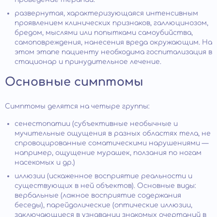
развернутая, характеризующаяся интенсивным
проявлением клинических признаков, галлюцинозом,
бредом, мыслями или попытками самоубийства,
самоповреждения, нанесения вреда окружающим. На
этом этапе пациенту необходима госпитализация в
стационар и принудительное лечение.
Основные симптомы
Симптомы делятся на четыре группы:
сенестопатии (субъективные необычные и
мучительные ощущения в разных областях тела, не
спровоцированные соматическими нарушениями —
например, ощущение мурашек, ползания по ногам
насекомых и др.)
иллюзии (искаженное восприятие реальности и
существующих в ней объектов). Основные виды:
вербальные (ложное восприятие содержания
беседы), парейдолические (оптические иллюзии,
заключающиеся в узнавании знакомых очертаний в