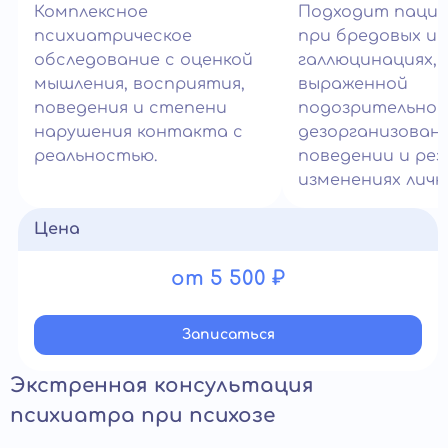
Комплексное
Подходит паци
психиатрическое
при бредовых ид
обследование с оценкой
галлюцинациях,
мышления, восприятия,
выраженной
поведения и степени
подозрительнос
нарушения контакта с
дезорганизован
реальностью.
поведении и рез
изменениях личн
Цена
от 5 500 ₽
Записатьcя
Экстренная консультация
психиатра при психозе