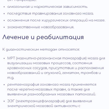
алкогольная и наркотическая зависимость.
последствия травмирования головного мозга.
осложнения после хирургических операций на мозге.
злокачественные новообразования.
Лечение и реабилитация
К диагностическим методам относятся:
МРТ (магнитно-резонансная томография) мозга для
визуализации мозговых процессов, состояния
кровеносных сосудов, присутствия и расположения
новообразований и опухолей, гематом, тромбов и
т.д.
рентгенография головного мозга применяется
после черепно-мозговых травм, а также для
выявления разнообразных мозговых патологий.
ЭЭГ (электроэнцефалография) для выявления
электрической мозговой активности с