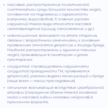
массовые: распространение психотической
симптоматики среди большого количества людей,
основанное на подражании и одержимости
(например, вирусофобия). К главным угрозам
нарушений такого вида относится массовое
самоповреждение (суицид, самосожжение и др.)
инволюционные: возникают на этапе старения,
связаны с возрастными изменениями, к основным
проявлениям относятся депрессия и эпизоды бреда.
Наиболее распространены у одиноких пожилых
людей, проживающих в санаториях и домах
престарелых.
сосудистые: спровоцированы нарушениями
сосудистой проходимости ГМ, проявляются
депрессией, разными видами галлюцинаций и бреда
(чаще всего — мании преследования).
сенильные: возникающие вследствие церебральной
атрофии (сокращения объема тканей головного
мозга и массовой гибели мозговых нейронов) в
преклонном возрасте.