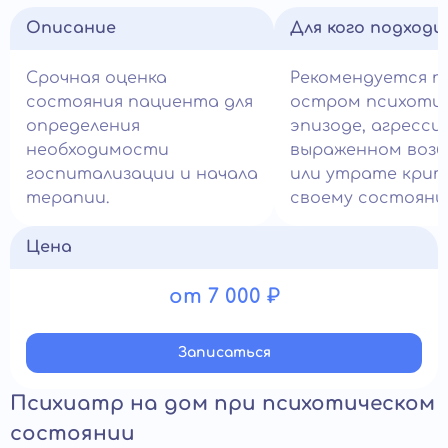
Описание
Для кого подход
Срочная оценка
Рекомендуется п
состояния пациента для
остром психоти
определения
эпизоде, агрессии
необходимости
выраженном воз
госпитализации и начала
или утрате крит
терапии.
своему состояни
Цена
от 7 000 ₽
Записатьcя
Психиатр на дом при психотическом
состоянии