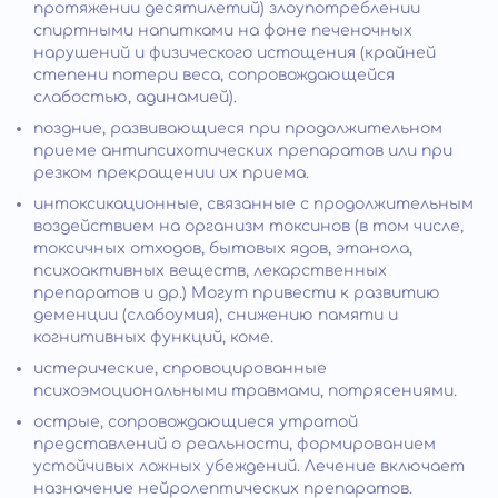
протяжении десятилетий) злоупотреблении
спиртными напитками на фоне печеночных
нарушений и физического истощения (крайней
степени потери веса, сопровождающейся
слабостью, адинамией).
поздние, развивающиеся при продолжительном
приеме антипсихотических препаратов или при
резком прекращении их приема.
интоксикационные, связанные с продолжительным
воздействием на организм токсинов (в том числе,
токсичных отходов, бытовых ядов, этанола,
психоактивных веществ, лекарственных
препаратов и др.) Могут привести к развитию
деменции (слабоумия), снижению памяти и
когнитивных функций, коме.
истерические, спровоцированные
психоэмоциональными травмами, потрясениями.
острые, сопровождающиеся утратой
представлений о реальности, формированием
устойчивых ложных убеждений. Лечение включает
назначение нейролептических препаратов.