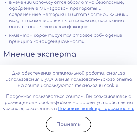
в лечении используются абсолютно безопасные,
одобренные Минздравом препараты и
современные методики. В штат частной клиники
входят психотерапевты и психологи, постоянно
повышающие свою квалификацию.
клиентам гарантируется строгое соблюдение
принципа конфиденциальности.
Мнение эксперта
Доктор медицинских наук, психиатр, психотерапевт,
Для обеспечения оптимальной работы, анализа
нарколог высшей категории с 40-летним стажем
использования и улучшения пользовательского опыта
работы. Виталий Леонидович Минутко:
на сайте используются технологии cookie.
Продолжая пользоваться сайтом, Вы соглашаетесь с
размещением cookie-файлов на Вашем устройстве на
условиях, изложенных в
Политике конфиденциальности.
«Начнем с того, что симптомы встречаются почти
у 20% «нормального населения», особенно в
подростковом возрасте (40–66%) поверхностные и
Принять
слабо выраженные психотические симптомы могут
Записатьcя
Позвонить
возникать без других, явных признаков дисфункции