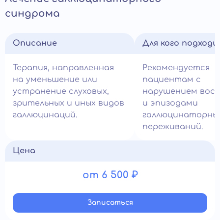
синдрома
Описание
Для кого подход
Терапия, направленная
Рекомендуется
на уменьшение или
пациентам с
устранение слуховых,
нарушением вос
зрительных и иных видов
и эпизодами
галлюцинаций.
галлюцинаторны
переживаний.
Цена
от 6 500 ₽
Записатьcя