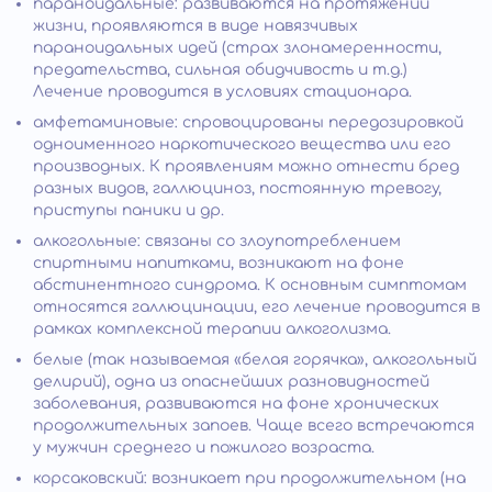
параноидальные: развиваются на протяжении
жизни, проявляются в виде навязчивых
параноидальных идей (страх злонамеренности,
предательства, сильная обидчивость и т.д.)
Лечение проводится в условиях стационара.
амфетаминовые: спровоцированы передозировкой
одноименного наркотического вещества или его
производных. К проявлениям можно отнести бред
разных видов, галлюциноз, постоянную тревогу,
приступы паники и др.
алкогольные: связаны со злоупотреблением
спиртными напитками, возникают на фоне
абстинентного синдрома. К основным симптомам
относятся галлюцинации, его лечение проводится в
рамках комплексной терапии алкоголизма.
белые (так называемая «белая горячка», алкогольный
делирий), одна из опаснейших разновидностей
заболевания, развиваются на фоне хронических
продолжительных запоев. Чаще всего встречаются
у мужчин среднего и пожилого возраста.
корсаковский: возникает при продолжительном (на