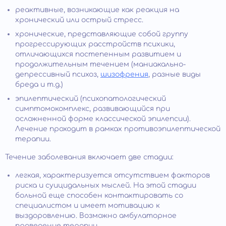
реактивные, возникающие как реакция на
хронический или острый стресс.
хронические, представляющие собой группу
прогрессирующих расстройств психики,
отличающихся постепенным развитием и
продолжительным течением (маниакально-
депрессивный психоз,
шизофрения
, разные виды
бреда и т.д.)
эпилептический (психопатологический
симптомокомплекс, развивающийся при
осложненной форме классической эпилепсии).
Лечение проходит в рамках противоэпилептической
терапии.
Течение заболевания включает две стадии:
легкая, характеризуется отсутствием факторов
риска и суицидальных мыслей. На этой стадии
больной еще способен контактировать со
специалистом и имеет мотивацию к
выздоровлению. Возможно амбулаторное
проведение терапии.