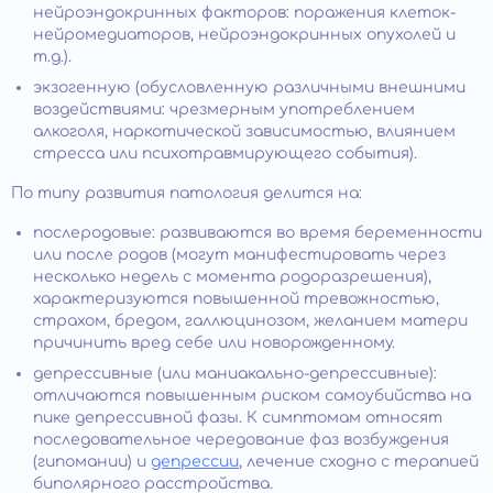
нейроэндокринных факторов: поражения клеток-
нейромедиаторов, нейроэндокринных опухолей и
т.д.).
экзогенную (обусловленную различными внешними
воздействиями: чрезмерным употреблением
алкоголя, наркотической зависимостью, влиянием
стресса или психотравмирующего события).
По типу развития патология делится на:
послеродовые: развиваются во время беременности
или после родов (могут манифестировать через
несколько недель с момента родоразрешения),
характеризуются повышенной тревожностью,
страхом, бредом, галлюцинозом, желанием матери
причинить вред себе или новорожденному.
депрессивные (или маниакально-депрессивные):
отличаются повышенным риском самоубийства на
пике депрессивной фазы. К симптомам относят
последовательное чередование фаз возбуждения
(гипомании) и
депрессии
, лечение сходно с терапией
биполярного расстройства.