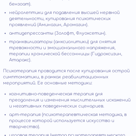
бензоат).
нейролептики для подавления высшей нервной
деятельности, купирования психотических
проявлений (Аминазин, Аромазин).
антидепрессанты (Золофт, Флуоксетин).
транквилизаторы (анксиолитики) для снятия
тревожности и эмоционального напряжения,
терапии хронической бессонницы (Гидроксизин,
Атаракс).
Психотерапия проводится после купирования острой
симптоматики, в рамках реабилитационных
мероприятий. Ее основные методики:
когнитивно-поведенческая терапия для
преодоления и изменения мыслительных искажений
и негативных поведенческих сценариев.
арт-терапия (психотерапевтическая методика, в
процессе которой используется искусство и
творчество).
игровая терапия (метод психотерапевтического