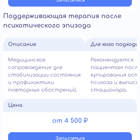
Записатьcя
Поддерживающая терапия после
психотического эпизода
Описание
Для кого подход
Медицинское
Рекомендуется
сопровождение для
пациентам посл
стабилизации состояния
купирования ост
и профилактики
психоза и выписк
повторных обострений.
стационара.
Цена
от 4 500 ₽
Записатьcя