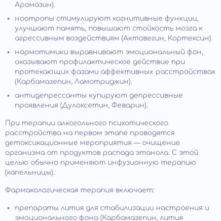
Аромазин).
ноотропы стимулируют когнитивные функции,
улучшают память, повышают стойкость мозга к
агрессивным воздействиям (Актовегин, Кортексин).
нормотимики выравнивают эмоциональный фон,
оказывают профилактическое действие при
протекающих фазами аффективных расстройствах
(Карбамазепин, Ламотриджин).
антидепрессанты купируют депрессивные
проявления (Дулоксетин, Феварин).
При терапии алкогольного психотического
расстройства на первом этапе проводятся
детоксикационные мероприятия — очищение
организма от продуктов распада этанола. С этой
целью обычно применяют инфузионную терапию
(капельницы).
Фармакологическая терапия включает:
препараты лития для стабилизации настроения и
эмоционального фона (Карбамазепин, лития