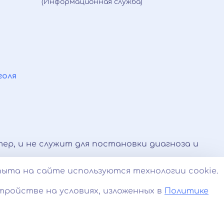
(Информационная служба)
голя
ер, и не служит для постановки диагноза и
 оказываемые по телефону, мессенджерам и в
пыта на сайте используются технологии cookie.
и.
тройстве на условиях, изложенных в
Политике