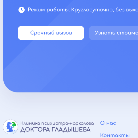
Режим работы:
Круглосуточно, без вых
Срочный вызов
Узнать стоим
О нас
Клиника психиатра-нарколога
ДОКТОРА ГЛАДЫШЕВА
Контакты