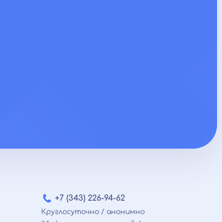
Парафилия
Кататония
Заикания
Соматоформные расстройства
Синдром Жиля де ла Туретта
Сумеречное состояние
Сонливость
Клаустрофобия
Социопатия
Неврастения
Анорексия
Психоз
Страхи и фобии
+7 (343) 226-94-62
Круглосуточно / анонимно