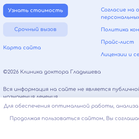
Согласие на 
Узнать стоимость
персональны
Срочный вызов
Политика ко
Прайс-лист
Карта сайта
Лицензии и 
©2026 Клиника доктора Гладышева
Вся информация на сайте не является публично
назначения лечения.
Есть противопоказания, необходимо проконсуль
Для обеспечения оптимальной работы, анализа 
соцсетях носят исключительно информационный
Продолжая пользоваться сайтом, Вы соглаша
Оставаясь на сайте вы соглашаетесь на использ