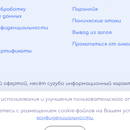
обработку
Паранойя
х данных
Панические атаки
нфиденциальности
Вывод из запоя
Прокапаться от алко
сертификаты
й офертой, несёт сугубо информационный характ
тироваться с врачом. Консультационные услуги,
использования и улучшения пользовательского о
 характер и не являются медицинскими услугам
етесь с размещением cookie-файлов на Вашем ус
ование cookies. 18+
конфиденциальности.