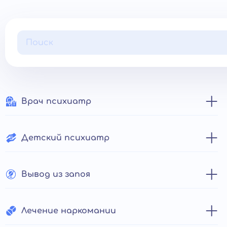
Врач психиатр
Психиатр на дом
Детский психиатр
Врач-психотерапевт
Психиатр-нарколог
Детские неврозы
Вывод из запоя
Нарколог на дом
Лечение наркомании
Капельница от алкоголя