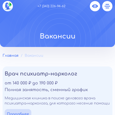
+7 (343) 226-94-62
Вакансии
Главная
Вакансии
Врач психиатр-нарколог
от 140 000 ₽ до 190 000 ₽
Полная занятость, сменный график
Медицинская клиника в поиске делового врача
психиатра-нарколога, для которого несение помощи
- это призвание. Если вы имеете отличные
профессиональные навыки в своей области и
Подробнее