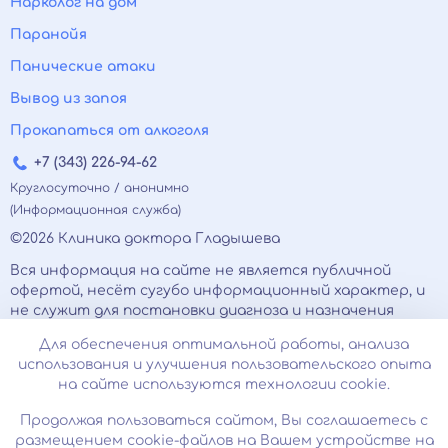
Нарколог на дом
Паранойя
Панические атаки
Вывод из запоя
Прокапаться от алкоголя
+7 (343) 226-94-62
Круглосуточно / анонимно
(Информационная служба)
©2026 Клиника доктора Гладышева
Вся информация на сайте не является публичной
офертой, несёт сугубо информационный характер, и
не служит для постановки диагноза и назначения
лечения.
Для обеспечения оптимальной работы, анализа
Есть противопоказания, необходимо
использования и улучшения пользовательского опыта
проконсультироваться с врачом. Консультационные
на сайте используются технологии cookie.
услуги, оказываемые по телефону, мессенджерам и в
соцсетях носят исключительно информационный
Продолжая пользоваться сайтом, Вы соглашаетесь с
характер и не являются медицинскими услугами.
размещением cookie-файлов на Вашем устройстве на