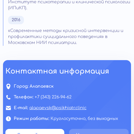
Институте психотерапии и клинической психологии
(ИПиКП).
2016
«Современные методы кризисной интервенции и
профилактики суицидального поведения» в
Московском НИИ психиатрии.
Контактная информация
Город:
Алапаевск
Телефон:
+7 (343) 226-94-62
E-mail:
alapaevsk@psikhiatr.clinic
Режим работы:
Круглосуточно, без выходных